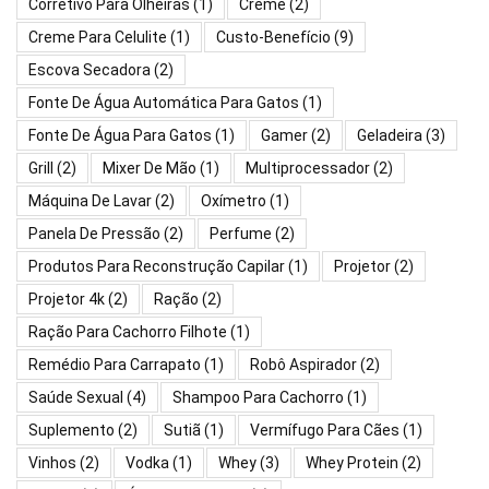
Corretivo Para Olheiras
(1)
Creme
(2)
Creme Para Celulite
(1)
Custo-Benefício
(9)
Escova Secadora
(2)
Fonte De Água Automática Para Gatos
(1)
Fonte De Água Para Gatos
(1)
Gamer
(2)
Geladeira
(3)
Grill
(2)
Mixer De Mão
(1)
Multiprocessador
(2)
Máquina De Lavar
(2)
Oxímetro
(1)
Panela De Pressão
(2)
Perfume
(2)
Produtos Para Reconstrução Capilar
(1)
Projetor
(2)
Projetor 4k
(2)
Ração
(2)
Ração Para Cachorro Filhote
(1)
Remédio Para Carrapato
(1)
Robô Aspirador
(2)
Saúde Sexual
(4)
Shampoo Para Cachorro
(1)
Suplemento
(2)
Sutiã
(1)
Vermífugo Para Cães
(1)
Vinhos
(2)
Vodka
(1)
Whey
(3)
Whey Protein
(2)