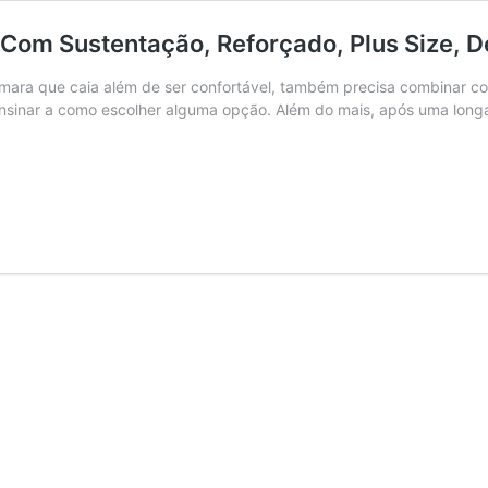
om Sustentação, Reforçado, Plus Size, Dem
omara que caia além de ser confortável, também precisa combinar co
ensinar a como escolher alguma opção. Além do mais, após uma lon
elhor
utiã
Tomara
que
aia
de
026:
Com
ustentação,
eforçado,
lus
ize,
emillus,
rifil,
ope,
ntre