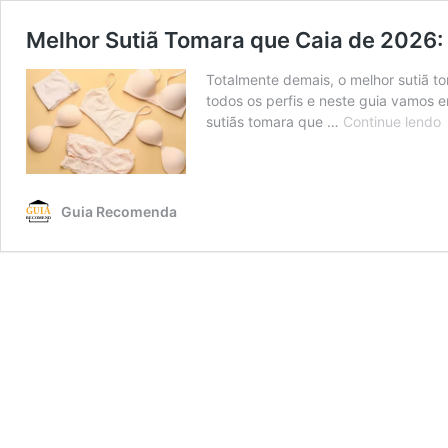
Melhor Sutiã Tomara que Caia de 2026: C
Totalmente demais, o melhor sutiã t
todos os perfis e neste guia vamos 
M
sutiãs tomara que …
Continue lendo
S
C
Guia Recomenda
2
S
R
P
S
D
T
H
E