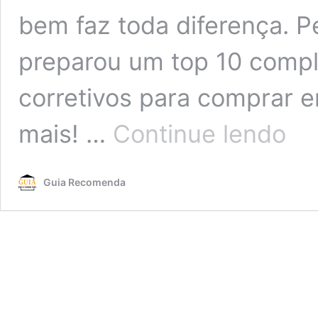
bem faz toda diferença. 
preparou um top 10 comp
corretivos para comprar e
Melhor
mais! …
Continue lendo
Corret
de
2026:
Guia Recomenda
Para
Olheira
Maybel
Natura
Una,
MAC,
Eudora
Bruna
Tavare
Entre