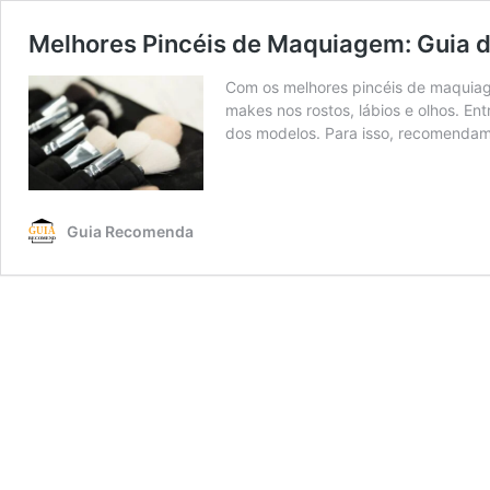
Melhores Pincéis de Maquiagem: Guia 
Com os melhores pincéis de maquiage
makes nos rostos, lábios e olhos. En
dos modelos. Para isso, recomenda
Guia Recomenda