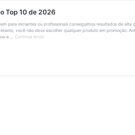
do Top 10 de 2026
m para iniciantes ou profissionais conseguimos resultados de alta q
tretanto, você não deve escolher qualquer produto em promoção. Ante
Melhores
mos a …
Continue lendo
Pincéis
de
Maquiagem:
Guia
do
Top
10
de
2026