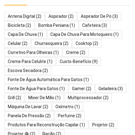
Antena Digital
(2)
Aspirador
(2)
Aspirador De Pó
(3)
Bicicleta
(2)
Bomba Peniana
(1)
Cafeteira
(3)
Capa De Chuva
(1)
Capa De Chuva Para Motoqueiro
(1)
Celular
(2)
Churrasqueira
(2)
Cooktop
(2)
Corretivo Para Olheiras
(1)
Creme
(2)
Creme Para Celulite
(1)
Custo-Benefício
(9)
Escova Secadora
(2)
Fonte De Água Automática Para Gatos
(1)
Fonte De Água Para Gatos
(1)
Gamer
(2)
Geladeira
(3)
Grill
(2)
Mixer De Mão
(1)
Multiprocessador
(2)
Máquina De Lavar
(2)
Oxímetro
(1)
Panela De Pressão
(2)
Perfume
(2)
Produtos Para Reconstrução Capilar
(1)
Projetor
(2)
Projetor 4k
(2)
Ração
(2)