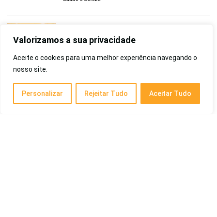
Melhor Sutiã Tomara que Caia de 2026: Com
Sustentação, Reforçado, Plus Size, Demillus,
Valorizamos a sua privacidade
Trifil, Hope, Entre Outros
Aceite o cookies para uma melhor experiência navegando o
Saúde e Beleza
nosso site.
Posts Recentes
Personalizar
Rejeitar Tudo
Aceitar Tudo
Melhor Tablet para Desenho de 2026: Profissional, Infantil,
Custo-Benefício, Com Caneta Barato
16/12/2025
Melhor Tablet para Trabalho de 2026: Preço Qualidade, Android,
Bom e Barato, Trabalhar com Office e Mais
15/12/2025
Melhor Tablet para Leitura de 2026: Amazon, Modo Leitura,
Para Ler PDF, Entre Outros
11/12/2025
Melhor Monitor para PS5 de 2026: 4K, 120Hz, Custo-Benefício
e Mais
10/12/2025
Melhor Monitor para PS4 de 2026: 32 Polegadas, Barato,