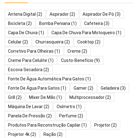
Antena Digital
(2)
Aspirador
(2)
Aspirador De Pó
(3)
Bicicleta
(2)
Bomba Peniana
(1)
Cafeteira
(3)
Capa De Chuva
(1)
Capa De Chuva Para Motoqueiro
(1)
Celular
(2)
Churrasqueira
(2)
Cooktop
(2)
Corretivo Para Olheiras
(1)
Creme
(2)
Creme Para Celulite
(1)
Custo-Benefício
(9)
Escova Secadora
(2)
Fonte De Água Automática Para Gatos
(1)
Fonte De Água Para Gatos
(1)
Gamer
(2)
Geladeira
(3)
Grill
(2)
Mixer De Mão
(1)
Multiprocessador
(2)
Máquina De Lavar
(2)
Oxímetro
(1)
Panela De Pressão
(2)
Perfume
(2)
Produtos Para Reconstrução Capilar
(1)
Projetor
(2)
Projetor 4k
(2)
Ração
(2)