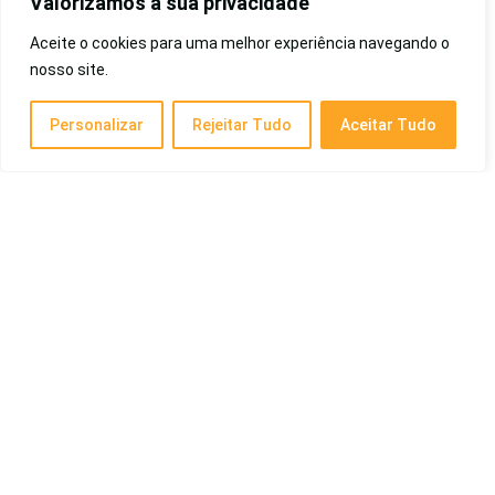
Valorizamos a sua privacidade
Aceite o cookies para uma melhor experiência navegando o
Melhor Suporte para Notebook de 2026: Com
nosso site.
Cooler, Gamer, Ergonômico, Durável, para
Mesa, Cama, Sofá e Mais
Personalizar
Rejeitar Tudo
Aceitar Tudo
Eletrônicos
Melhor Detector de Metais de 2026: Para
Iniciantes, Profissionais e Mais!
Cotidiano
Melhor Bolsa Maternidade de 2026: Kipling,
Land, Famosas, Boa Qualidade, Barata, Mais
Vendida e Outras
Criança e Bebê
Posts Recentes