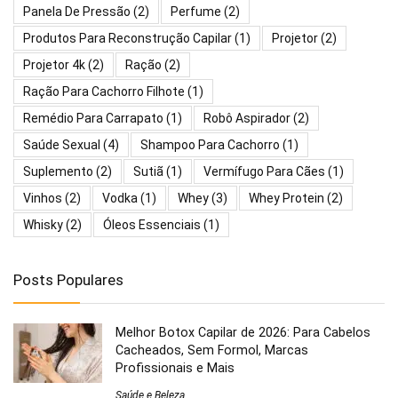
Panela De Pressão
(2)
Perfume
(2)
Produtos Para Reconstrução Capilar
(1)
Projetor
(2)
Projetor 4k
(2)
Ração
(2)
Ração Para Cachorro Filhote
(1)
Remédio Para Carrapato
(1)
Robô Aspirador
(2)
Saúde Sexual
(4)
Shampoo Para Cachorro
(1)
Suplemento
(2)
Sutiã
(1)
Vermífugo Para Cães
(1)
Vinhos
(2)
Vodka
(1)
Whey
(3)
Whey Protein
(2)
Whisky
(2)
Óleos Essenciais
(1)
Posts Populares
Melhor Botox Capilar de 2026: Para Cabelos
Cacheados, Sem Formol, Marcas
Profissionais e Mais
Saúde e Beleza