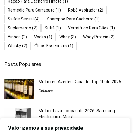
Ração Para Cachorro Filhote
(1)
Remédio Para Carrapato
(1)
Robô Aspirador
(2)
Saúde Sexual
(4)
Shampoo Para Cachorro
(1)
Suplemento
(2)
Sutiã
(1)
Vermífugo Para Cães
(1)
Vinhos
(2)
Vodka
(1)
Whey
(3)
Whey Protein
(2)
Whisky
(2)
Óleos Essenciais
(1)
Posts Populares
Melhores Azeites: Guia do Top 10 de 2026
Cotidiano
Melhor Lava-Louças de 2026: Samsung,
Electrolux e Mais!
Eletrodomésticos
Valorizamos a sua privacidade