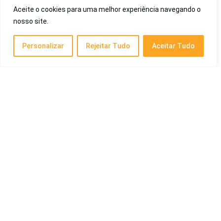
Aceite o cookies para uma melhor experiência navegando o
Melhores Panelas de Cerâmica de 2026: Pura,
nosso site.
Original, Brinox, Ceraflame, Tramontina e Mais
Cotidiano
Personalizar
Rejeitar Tudo
Aceitar Tudo
Melhor Drone de 2026: para Custo-Benefício,
Filmagem Profissional, Iniciantes e Mais!
Eletrônicos
Melhor Shampoo a Seco de 2026: Bom e
Barato, Para Cabelos Oleosos, Batiste, Karina,
Entre Outros
Saúde e Beleza
Posts Recentes
Melhor Tablet para Desenho de 2026: Profissional, Infantil,