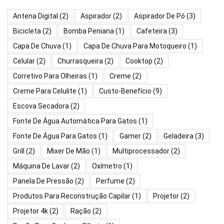
Antena Digital
(2)
Aspirador
(2)
Aspirador De Pó
(3)
Bicicleta
(2)
Bomba Peniana
(1)
Cafeteira
(3)
Capa De Chuva
(1)
Capa De Chuva Para Motoqueiro
(1)
Celular
(2)
Churrasqueira
(2)
Cooktop
(2)
Corretivo Para Olheiras
(1)
Creme
(2)
Creme Para Celulite
(1)
Custo-Benefício
(9)
Escova Secadora
(2)
Fonte De Água Automática Para Gatos
(1)
Fonte De Água Para Gatos
(1)
Gamer
(2)
Geladeira
(3)
Grill
(2)
Mixer De Mão
(1)
Multiprocessador
(2)
Máquina De Lavar
(2)
Oxímetro
(1)
Panela De Pressão
(2)
Perfume
(2)
Produtos Para Reconstrução Capilar
(1)
Projetor
(2)
Projetor 4k
(2)
Ração
(2)