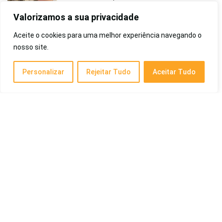
Brastemp e Mais
Valorizamos a sua privacidade
Eletrodomésticos
Aceite o cookies para uma melhor experiência navegando o
nosso site.
Melhor Berço de 2026: Para Recém-Nascido,
3 em 1, Multifuncional, Moisés, Acoplado e
Mais
Personalizar
Rejeitar Tudo
Aceitar Tudo
Criança e Bebê
Melhor BCAA de 2026: Max Titanium, Growth
e Mais
Suplementos
Melhor Whisky de 2026: Do Mundo, para Beber
Puro, Barato, Custo-Benefício, 12 Anos,
Japonês e Outros
Cotidiano