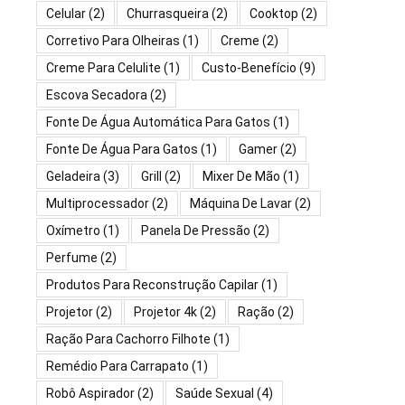
Celular
(2)
Churrasqueira
(2)
Cooktop
(2)
Corretivo Para Olheiras
(1)
Creme
(2)
Creme Para Celulite
(1)
Custo-Benefício
(9)
Escova Secadora
(2)
Fonte De Água Automática Para Gatos
(1)
Fonte De Água Para Gatos
(1)
Gamer
(2)
Geladeira
(3)
Grill
(2)
Mixer De Mão
(1)
Multiprocessador
(2)
Máquina De Lavar
(2)
Oxímetro
(1)
Panela De Pressão
(2)
Perfume
(2)
Produtos Para Reconstrução Capilar
(1)
Projetor
(2)
Projetor 4k
(2)
Ração
(2)
Ração Para Cachorro Filhote
(1)
Remédio Para Carrapato
(1)
Robô Aspirador
(2)
Saúde Sexual
(4)