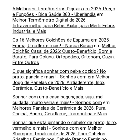
5 Melhores Termômetros Digitais em 2025: Preço
e Funções - Dica Saúde 360 - Uberlândia
em
Melhor Termômetro Digital de 2026:
Infravermelho, para Bebê, Axilar, para Medir Febre,
Industrial e Mais
Os 16 Melhores Colchões de Espuma em 2025:
Emma, Umaflex e mais! - Nossa Busca
em
Melhor
Colchão Casal de 2026: Custo-Benefício, Bom e
Barato, Para Coluna, Ortopédico, Ortobom, Gazin,
Entre Outros
O que significa sonhar com peixe cozido? No
prato, panela e mais! - Sonhos com
em
Melhor
Jogo de Panelas de 2026: Antiaderente, Inox,
Cerâmica, Custo-Benefício e Mais
Sonhar com uma casa bagunçada: suja, mal
cuidada, muito velha e mais! - Sonhos com
em
Melhores Panelas de Cerâmica de 2026: Pura,
Original, Brinox, Ceraflame, Tramontina e Mais
Sonhar que está pintando o cabelo: de preto, loiro,
vermelho e mais! - Sonhos com
em
Melhor
Shampoo Tonalizante de 2026: Para Cabelos
Grisalhos Femininos, Cabelo Branco Feminino,