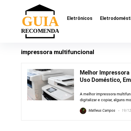
Eletrônicos
Eletrodomést
impressora multifuncional
Melhor Impressora 
Uso Doméstico, Emp
A melhor impressora multifunc
digitalizar e copiar, alguns m
Matheus Campos
19/12