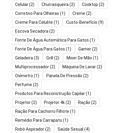
Celular
(2)
Churrasqueira
(2)
Cooktop
(2)
Corretivo Para Olheiras
(1)
Creme
(2)
Creme Para Celulite
(1)
Custo-Benefício
(9)
Escova Secadora
(2)
Fonte De Água Automática Para Gatos
(1)
Fonte De Água Para Gatos
(1)
Gamer
(2)
Geladeira
(3)
Grill
(2)
Mixer De Mão
(1)
Multiprocessador
(2)
Máquina De Lavar
(2)
Oxímetro
(1)
Panela De Pressão
(2)
Perfume
(2)
Produtos Para Reconstrução Capilar
(1)
Projetor
(2)
Projetor 4k
(2)
Ração
(2)
Ração Para Cachorro Filhote
(1)
Remédio Para Carrapato
(1)
Robô Aspirador
(2)
Saúde Sexual
(4)