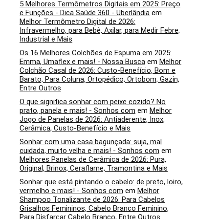
5 Melhores Termômetros Digitais em 2025: Preço
e Funções - Dica Saúde 360 - Uberlândia
em
Melhor Termômetro Digital de 2026:
Infravermelho, para Bebê, Axilar, para Medir Febre,
Industrial e Mais
Os 16 Melhores Colchões de Espuma em 2025:
Emma, Umaflex e mais! - Nossa Busca
em
Melhor
Colchão Casal de 2026: Custo-Benefício, Bom e
Barato, Para Coluna, Ortopédico, Ortobom, Gazin,
Entre Outros
O que significa sonhar com peixe cozido? No
prato, panela e mais! - Sonhos com
em
Melhor
Jogo de Panelas de 2026: Antiaderente, Inox,
Cerâmica, Custo-Benefício e Mais
Sonhar com uma casa bagunçada: suja, mal
cuidada, muito velha e mais! - Sonhos com
em
Melhores Panelas de Cerâmica de 2026: Pura,
Original, Brinox, Ceraflame, Tramontina e Mais
Sonhar que está pintando o cabelo: de preto, loiro,
vermelho e mais! - Sonhos com
em
Melhor
Shampoo Tonalizante de 2026: Para Cabelos
Grisalhos Femininos, Cabelo Branco Feminino,
Para Disfarçar Cabelo Branco, Entre Outros