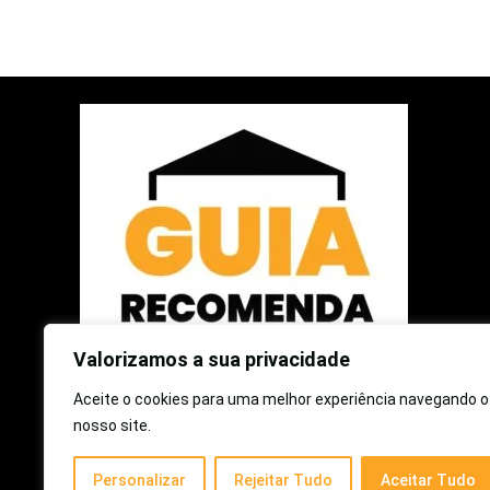
Valorizamos a sua privacidade
Aceite o cookies para uma melhor experiência navegando o
2025 © Guia Recomenda | Todos os Direitos Reservados
nosso site.
Como participante do Programa de Associados da Amazon e
Personalizar
Rejeitar Tudo
Aceitar Tudo
Programa de Afiliados Mercado Livre, somos remunerados