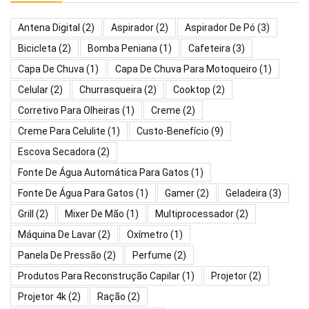
Antena Digital
(2)
Aspirador
(2)
Aspirador De Pó
(3)
Bicicleta
(2)
Bomba Peniana
(1)
Cafeteira
(3)
Capa De Chuva
(1)
Capa De Chuva Para Motoqueiro
(1)
Celular
(2)
Churrasqueira
(2)
Cooktop
(2)
Corretivo Para Olheiras
(1)
Creme
(2)
Creme Para Celulite
(1)
Custo-Benefício
(9)
Escova Secadora
(2)
Fonte De Água Automática Para Gatos
(1)
Fonte De Água Para Gatos
(1)
Gamer
(2)
Geladeira
(3)
Grill
(2)
Mixer De Mão
(1)
Multiprocessador
(2)
Máquina De Lavar
(2)
Oxímetro
(1)
Panela De Pressão
(2)
Perfume
(2)
Produtos Para Reconstrução Capilar
(1)
Projetor
(2)
Projetor 4k
(2)
Ração
(2)