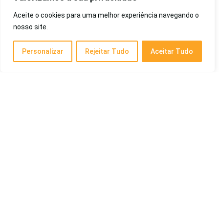
Aceite o cookies para uma melhor experiência navegando o
Melhor Sugador de Clitóris: Guia do Top 10 de
nosso site.
2026
Saúde e Beleza
Personalizar
Rejeitar Tudo
Aceitar Tudo
Melhor TV Samsung de 2026: 32 Polegadas,
50 Polegadas e Mais
Eletrônicos
Melhor Pipoqueira Elétrica de 2026:
Profissional, Britânia, Custo-Benefício,
Mondial, Entre Outras
Eletrodomésticos
Posts Recentes