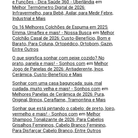
e Funções - Dica Saúde 360 - Uberlândia
em
Melhor Termômetro Digital de 2026:
Infravermelho, para Bebê, Axilar, para Medir Febre,
Industrial e Mais
Os 16 Melhores Colchões de Espuma em 2025:
Emma, Umaflex e mais! - Nossa Busca
em
Melhor
Colchão Casal de 2026: Custo-Benefício, Bom e
Barato, Para Coluna, Ortopédico, Ortobom, Gazin,
Entre Outros
O que significa sonhar com peixe cozido? No
prato, panela e mais! - Sonhos com
em
Melhor
Jogo de Panelas de 2026: Antiaderente, Inox,
Cerâmica, Custo-Benefício e Mais
Sonhar com uma casa bagunçada: suja, mal
cuidada, muito velha e mais! - Sonhos com
em
Melhores Panelas de Cerâmica de 2026: Pura,
Original, Brinox, Ceraflame, Tramontina e Mais
Sonhar que está pintando o cabelo: de preto, loiro,
vermelho e mais! - Sonhos com
em
Melhor
Shampoo Tonalizante de 2026: Para Cabelos
Grisalhos Femininos, Cabelo Branco Feminino,
Para Disfarçar Cabelo Branco, Entre Outros