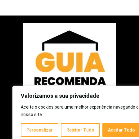
Valorizamos a sua privacidade
Aceite o cookies para uma melhor experiência navegando o
2025 © Guia Recomenda | Todos os Direitos Reservados
nosso site.
Como participante do Programa de Associados da Amazon e
Personalizar
Rejeitar Tudo
Aceitar Tudo
Programa de Afiliados Mercado Livre, somos remunerados
pelas compras qualificadas efetuadas.