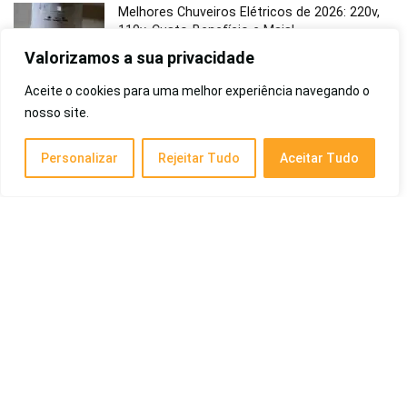
Melhores Chuveiros Elétricos de 2026: 220v,
110v, Custo-Benefício e Mais!
Valorizamos a sua privacidade
Eletrodomésticos
Aceite o cookies para uma melhor experiência navegando o
nosso site.
Melhor Sofá Retrátil de 2026: 3 Lugares, 4
Lugares, Molas Ensacadas, Mais Vendido,
King House, Mobly e Outros
Personalizar
Rejeitar Tudo
Aceitar Tudo
Cotidiano
Melhor Areia para Gatos de 2026: Em
Apartamento, Sílica, Que Não Deixa Cheiro,
Biodegradável, Custo-Benefício, Filhotes, 18kg
e Mais
Pet e Animais
Melhor Pó Descolorante: Guia do Top 10 de
2026