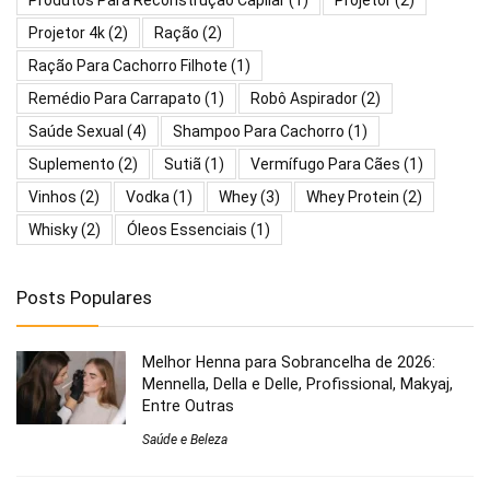
Produtos Para Reconstrução Capilar
(1)
Projetor
(2)
Projetor 4k
(2)
Ração
(2)
Ração Para Cachorro Filhote
(1)
Remédio Para Carrapato
(1)
Robô Aspirador
(2)
Saúde Sexual
(4)
Shampoo Para Cachorro
(1)
Suplemento
(2)
Sutiã
(1)
Vermífugo Para Cães
(1)
Vinhos
(2)
Vodka
(1)
Whey
(3)
Whey Protein
(2)
Whisky
(2)
Óleos Essenciais
(1)
Posts Populares
Melhor Henna para Sobrancelha de 2026:
Mennella, Della e Delle, Profissional, Makyaj,
Entre Outras
Saúde e Beleza