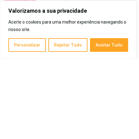
Benefício, Cancelamento de Ruído e Mais!
Valorizamos a sua privacidade
Eletroportáteis
Aceite o cookies para uma melhor experiência navegando o
nosso site.
Melhor Creme de Pentear para Cabelo Liso de
2026: Masculino, Cabelos Lisos e Finos, Salon
Line, Infantil e Mais
Personalizar
Rejeitar Tudo
Aceitar Tudo
Saúde e Beleza
Melhor Celular de 2026: Xiaomi, Samsung,
Custo-Benefício e Mais!
Eletrônicos
Melhor Bolsa Maternidade de 2026: Kipling,
Land, Famosas, Boa Qualidade, Barata, Mais
Vendida e Outras
Criança e Bebê