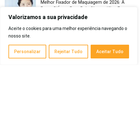
Melhor Fixador de Maquiagem de 2026: Á
Prova D’Água, Para Pele Oleosa, Kiko, Entre
Outros
Valorizamos a sua privacidade
Saúde e Beleza
Aceite o cookies para uma melhor experiência navegando o
nosso site.
Melhor Vermífugo Para Gatos de 2026:
Adultos, Filhotes e Mais
Personalizar
Rejeitar Tudo
Aceitar Tudo
Pet e Animais
Melhor Impressora Epson de 2026: Ecotank,
L3250, L4260, Custo-Benefício, para
Personalizados, Entre Outras
Eletrônicos
Melhor Bebedouro de 2026: De Coluna,
Industrial, com Compressor, de Mesa e
Outros