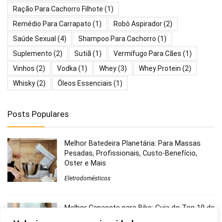
Ração Para Cachorro Filhote
(1)
Remédio Para Carrapato
(1)
Robô Aspirador
(2)
Saúde Sexual
(4)
Shampoo Para Cachorro
(1)
Suplemento
(2)
Sutiã
(1)
Vermífugo Para Cães
(1)
Vinhos
(2)
Vodka
(1)
Whey
(3)
Whey Protein
(2)
Whisky
(2)
Óleos Essenciais
(1)
Posts Populares
Melhor Batedeira Planetária: Para Massas
Pesadas, Profissionais, Custo-Benefício,
Oster e Mais
Eletrodomésticos
Melhor Capacete para Bike: Guia do Top 10 de
2026