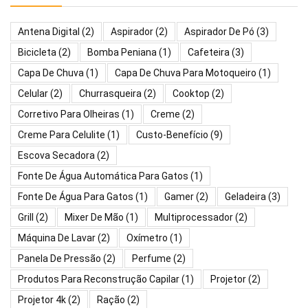
Antena Digital
(2)
Aspirador
(2)
Aspirador De Pó
(3)
Bicicleta
(2)
Bomba Peniana
(1)
Cafeteira
(3)
Capa De Chuva
(1)
Capa De Chuva Para Motoqueiro
(1)
Celular
(2)
Churrasqueira
(2)
Cooktop
(2)
Corretivo Para Olheiras
(1)
Creme
(2)
Creme Para Celulite
(1)
Custo-Benefício
(9)
Escova Secadora
(2)
Fonte De Água Automática Para Gatos
(1)
Fonte De Água Para Gatos
(1)
Gamer
(2)
Geladeira
(3)
Grill
(2)
Mixer De Mão
(1)
Multiprocessador
(2)
Máquina De Lavar
(2)
Oxímetro
(1)
Panela De Pressão
(2)
Perfume
(2)
Produtos Para Reconstrução Capilar
(1)
Projetor
(2)
Projetor 4k
(2)
Ração
(2)