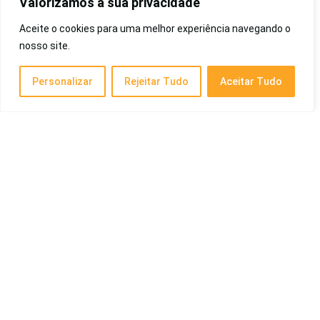
Valorizamos a sua privacidade
Cotidiano
Aceite o cookies para uma melhor experiência navegando o
nosso site.
Melhor Piano Digital de 2026: Profissional,
Para Iniciantes e Mais!
Personalizar
Rejeitar Tudo
Aceitar Tudo
Eletrônicos
Melhor Soprador de Folhas de 2026: Gasolina,
Elétrico, Bateria, Garthen, 3000W e Mais
Eletrônicos
Melhor Remédio Para Carrapato de 2026:
Barato, Comprimido e Mais
Pet e Animais
Posts Recentes