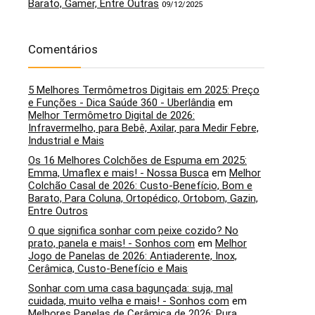
Barato, Gamer, Entre Outras
09/12/2025
Comentários
5 Melhores Termômetros Digitais em 2025: Preço
e Funções - Dica Saúde 360 - Uberlândia
em
Melhor Termômetro Digital de 2026:
Infravermelho, para Bebê, Axilar, para Medir Febre,
Industrial e Mais
Os 16 Melhores Colchões de Espuma em 2025:
Emma, Umaflex e mais! - Nossa Busca
em
Melhor
Colchão Casal de 2026: Custo-Benefício, Bom e
Barato, Para Coluna, Ortopédico, Ortobom, Gazin,
Entre Outros
O que significa sonhar com peixe cozido? No
prato, panela e mais! - Sonhos com
em
Melhor
Jogo de Panelas de 2026: Antiaderente, Inox,
Cerâmica, Custo-Benefício e Mais
Sonhar com uma casa bagunçada: suja, mal
cuidada, muito velha e mais! - Sonhos com
em
Melhores Panelas de Cerâmica de 2026: Pura,