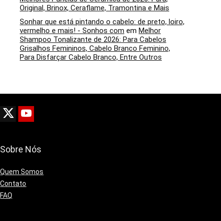
Original, Brinox, Ceraflame, Tramontina e Mais
Sonhar que está pintando o cabelo: de preto, loiro,
vermelho e mais! - Sonhos com
em
Melhor
Shampoo Tonalizante de 2026: Para Cabelos
Grisalhos Femininos, Cabelo Branco Feminino,
Para Disfarçar Cabelo Branco, Entre Outros
Sobre Nós
Quem Somos
Contato
FAQ