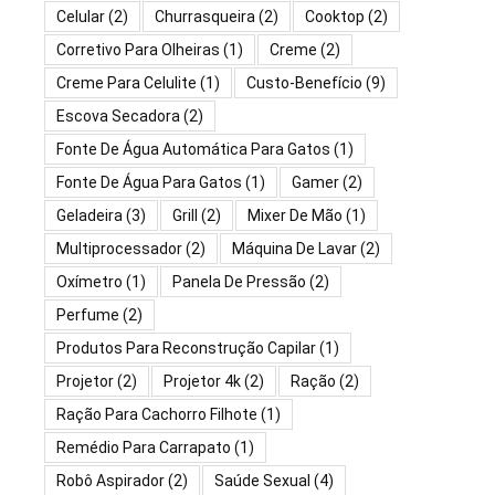
Celular
(2)
Churrasqueira
(2)
Cooktop
(2)
Corretivo Para Olheiras
(1)
Creme
(2)
Creme Para Celulite
(1)
Custo-Benefício
(9)
Escova Secadora
(2)
Fonte De Água Automática Para Gatos
(1)
Fonte De Água Para Gatos
(1)
Gamer
(2)
Geladeira
(3)
Grill
(2)
Mixer De Mão
(1)
Multiprocessador
(2)
Máquina De Lavar
(2)
Oxímetro
(1)
Panela De Pressão
(2)
Perfume
(2)
Produtos Para Reconstrução Capilar
(1)
Projetor
(2)
Projetor 4k
(2)
Ração
(2)
Ração Para Cachorro Filhote
(1)
Remédio Para Carrapato
(1)
Robô Aspirador
(2)
Saúde Sexual
(4)