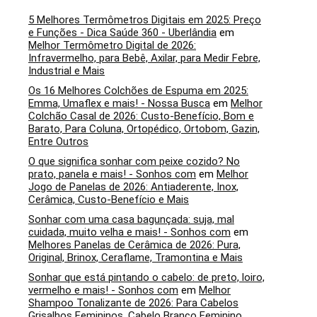
5 Melhores Termômetros Digitais em 2025: Preço
e Funções - Dica Saúde 360 - Uberlândia
em
Melhor Termômetro Digital de 2026:
Infravermelho, para Bebê, Axilar, para Medir Febre,
Industrial e Mais
Os 16 Melhores Colchões de Espuma em 2025:
Emma, Umaflex e mais! - Nossa Busca
em
Melhor
Colchão Casal de 2026: Custo-Benefício, Bom e
Barato, Para Coluna, Ortopédico, Ortobom, Gazin,
Entre Outros
O que significa sonhar com peixe cozido? No
prato, panela e mais! - Sonhos com
em
Melhor
Jogo de Panelas de 2026: Antiaderente, Inox,
Cerâmica, Custo-Benefício e Mais
Sonhar com uma casa bagunçada: suja, mal
cuidada, muito velha e mais! - Sonhos com
em
Melhores Panelas de Cerâmica de 2026: Pura,
Original, Brinox, Ceraflame, Tramontina e Mais
Sonhar que está pintando o cabelo: de preto, loiro,
vermelho e mais! - Sonhos com
em
Melhor
Shampoo Tonalizante de 2026: Para Cabelos
Grisalhos Femininos, Cabelo Branco Feminino,