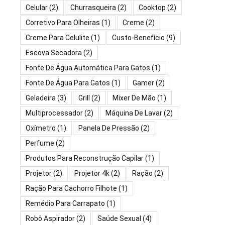
Celular
(2)
Churrasqueira
(2)
Cooktop
(2)
Corretivo Para Olheiras
(1)
Creme
(2)
Creme Para Celulite
(1)
Custo-Benefício
(9)
Escova Secadora
(2)
Fonte De Água Automática Para Gatos
(1)
Fonte De Água Para Gatos
(1)
Gamer
(2)
Geladeira
(3)
Grill
(2)
Mixer De Mão
(1)
Multiprocessador
(2)
Máquina De Lavar
(2)
Oxímetro
(1)
Panela De Pressão
(2)
Perfume
(2)
Produtos Para Reconstrução Capilar
(1)
Projetor
(2)
Projetor 4k
(2)
Ração
(2)
Ração Para Cachorro Filhote
(1)
Remédio Para Carrapato
(1)
Robô Aspirador
(2)
Saúde Sexual
(4)