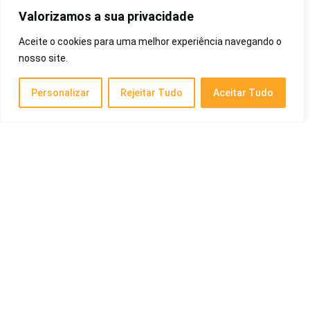
Saúde e Beleza
Valorizamos a sua privacidade
Aceite o cookies para uma melhor experiência navegando o
nosso site.
Melhor Tablet para Trabalho de 2026: Preço
Qualidade, Android, Bom e Barato, Trabalhar
com Office e Mais
Personalizar
Rejeitar Tudo
Aceitar Tudo
Eletrônicos
Melhor Pipoqueira Elétrica de 2026:
Profissional, Britânia, Custo-Benefício,
Mondial, Entre Outras
Eletrodomésticos
Melhor Soundbar de 2026: Custo-Benefício,
Com Dolby Atmos e Mais!
Cotidiano