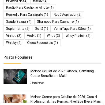
Projetor 4k
(2)
Ração
(2)
Ração Para Cachorro Filhote
(1)
Remédio Para Carrapato
(1)
Robô Aspirador
(2)
Saúde Sexual
(4)
Shampoo Para Cachorro
(1)
Suplemento
(2)
Sutiã
(1)
Vermífugo Para Cães
(1)
Vinhos
(2)
Vodka
(1)
Whey
(3)
Whey Protein
(2)
Whisky
(2)
Óleos Essenciais
(1)
Posts Populares
Melhor Celular de 2026: Xiaomi, Samsung,
Custo-Benefício e Mais!
Eletrônicos
Melhor Creme para Celulite de 2026: Grau 4,
Profissional, nas Pernas, Nível Bye Bye e Mais