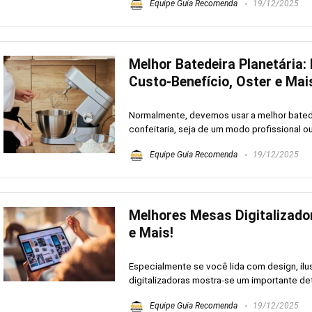
Equipe Guia Recomenda
19/12/2025
Melhor Batedeira Planetária:
Custo-Benefício, Oster e Mai
Normalmente, devemos usar a melhor batede
confeitaria, seja de um modo profissional o
Equipe Guia Recomenda
19/12/2025
Melhores Mesas Digitalizador
e Mais!
Especialmente se você lida com design, il
digitalizadoras mostra-se um importante deta
Equipe Guia Recomenda
19/12/2025