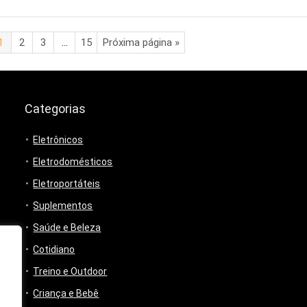
1
2
3
…
15
Próxima página »
Categorias
Eletrônicos
Eletrodomésticos
Eletroportáteis
Suplementos
Saúde e Beleza
Cotidiano
Treino e Outdoor
Criança e Bebê