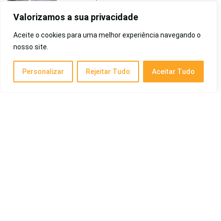
Benefício, Mini, Silencioso e Mais!
Valorizamos a sua privacidade
Eletroportáteis
Aceite o cookies para uma melhor experiência navegando o
nosso site.
Melhor Inalador de 2026: Ultrassônico,
Portátil, Silencioso, Infantil, Adulto, Omron e
Mais
Personalizar
Rejeitar Tudo
Aceitar Tudo
Saúde e Beleza
Melhor Aquecedor a Gás de 2026: Komeko,
Rinnai, Lorenzetti, Digital, 1 Chuveiro, 2
Chuveiros, 3 Chuveiros e Mais
Eletrodomésticos
Melhor Lixa Elétrica Para os Pés de 2026:
Para Pés Ressecados, Rachados e Mais!
Saúde e Beleza