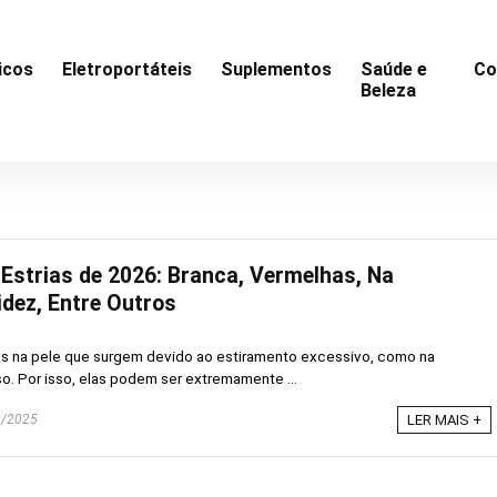
icos
Eletroportáteis
Suplementos
Saúde e
Co
Beleza
Estrias de 2026: Branca, Vermelhas, Na
idez, Entre Outros
s na pele que surgem devido ao estiramento excessivo, como na
o. Por isso, elas podem ser extremamente ...
/2025
LER MAIS +