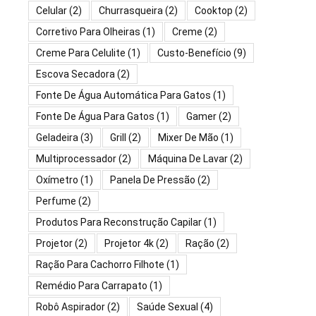
Celular
(2)
Churrasqueira
(2)
Cooktop
(2)
Corretivo Para Olheiras
(1)
Creme
(2)
Creme Para Celulite
(1)
Custo-Benefício
(9)
Escova Secadora
(2)
Fonte De Água Automática Para Gatos
(1)
Fonte De Água Para Gatos
(1)
Gamer
(2)
Geladeira
(3)
Grill
(2)
Mixer De Mão
(1)
Multiprocessador
(2)
Máquina De Lavar
(2)
Oxímetro
(1)
Panela De Pressão
(2)
Perfume
(2)
Produtos Para Reconstrução Capilar
(1)
Projetor
(2)
Projetor 4k
(2)
Ração
(2)
Ração Para Cachorro Filhote
(1)
Remédio Para Carrapato
(1)
Robô Aspirador
(2)
Saúde Sexual
(4)