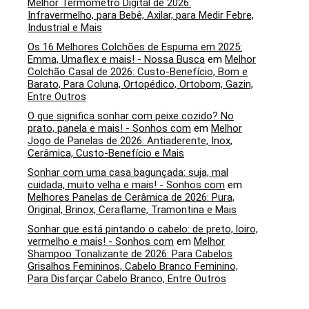
Melhor Termômetro Digital de 2026:
Infravermelho, para Bebê, Axilar, para Medir Febre,
Industrial e Mais
Os 16 Melhores Colchões de Espuma em 2025:
Emma, Umaflex e mais! - Nossa Busca
em
Melhor
Colchão Casal de 2026: Custo-Benefício, Bom e
Barato, Para Coluna, Ortopédico, Ortobom, Gazin,
Entre Outros
O que significa sonhar com peixe cozido? No
prato, panela e mais! - Sonhos com
em
Melhor
Jogo de Panelas de 2026: Antiaderente, Inox,
Cerâmica, Custo-Benefício e Mais
Sonhar com uma casa bagunçada: suja, mal
cuidada, muito velha e mais! - Sonhos com
em
Melhores Panelas de Cerâmica de 2026: Pura,
Original, Brinox, Ceraflame, Tramontina e Mais
Sonhar que está pintando o cabelo: de preto, loiro,
vermelho e mais! - Sonhos com
em
Melhor
Shampoo Tonalizante de 2026: Para Cabelos
Grisalhos Femininos, Cabelo Branco Feminino,
Para Disfarçar Cabelo Branco, Entre Outros