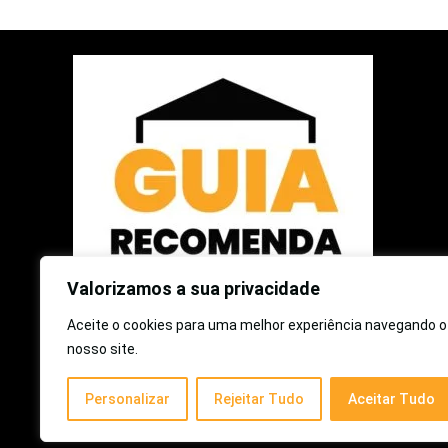
Valorizamos a sua privacidade
Aceite o cookies para uma melhor experiência navegando o
2025 © Guia Recomenda | Todos os Direitos Reservados
nosso site.
Como participante do Programa de Associados da Amazon e
Personalizar
Rejeitar Tudo
Aceitar Tudo
Programa de Afiliados Mercado Livre, somos remunerados
pelas compras qualificadas efetuadas.