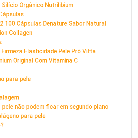
Silício Orgânico Nutrilibium
Cápsulas
 2 100 Cápsulas Denature Sabor Natural
ion Collagen
z
Firmeza Elasticidade Pele Pró Vitta
mium Original Com Vitamina C
no para pele
balagem
a pele não podem ficar em segundo plano
olágeno para pele
e?