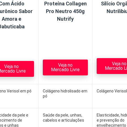
Com Ácido
Proteína Collagen
Silício Org
lurônico Sabor
Pro Neutro 450g
Nutrilib
Amora e
Nutrify
Jabuticaba
Veja no
Veja no
Veja no
Mercado Li
Mercado Livre
ercado Livre
eno Verisol em pó
Colágeno hidrolisado em
Colágeno Veriso
pó
cidade da pele e
Saúde da pele, unhas,
Elasticidade, hi
lecimento de
cabelos e articulações
e prevenção do
os e unhas
envelhecimento