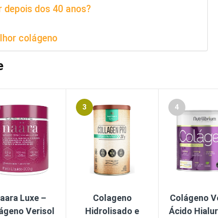
r depois dos 40 anos?
lhor colágeno
e
3
4
aara Luxe –
Colageno
Colágeno Ve
ágeno Verisol
Hidrolisado e
Ácido Hialu