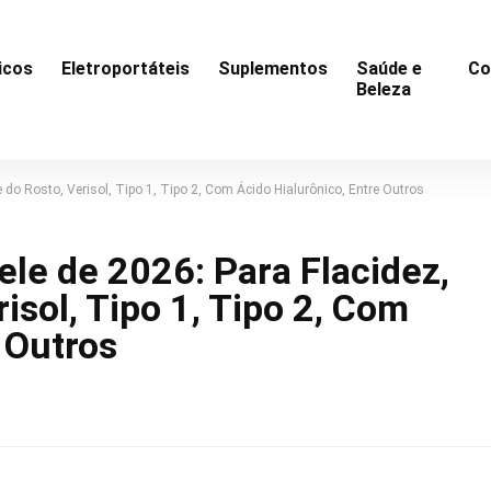
icos
Eletroportáteis
Suplementos
Saúde e
Co
Beleza
 do Rosto, Verisol, Tipo 1, Tipo 2, Com Ácido Hialurônico, Entre Outros
le de 2026: Para Flacidez,
isol, Tipo 1, Tipo 2, Com
 Outros