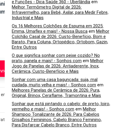
e Funções - Dica Saúde 360 - Uberlândia
em
ânico
60 Cápsulas
100 Cápsulas
Melhor Termômetro Digital de 2026:
ium
Denature Sabor
Infravermelho, para Bebê, Axilar, para Medir Febre,
Industrial e Mais
Natural
Os 16 Melhores Colchões de Espuma em 2025:
Emma, Umaflex e mais! - Nossa Busca
em
Melhor
Colchão Casal de 2026: Custo-Benefício, Bom e
Barato, Para Coluna, Ortopédico, Ortobom, Gazin,
Entre Outros
O que significa sonhar com peixe cozido? No
prato, panela e mais! - Sonhos com
em
Melhor
Veja no
Mercado Livre
Jogo de Panelas de 2026: Antiaderente, Inox,
Veja no
vre
Cerâmica, Custo-Benefício e Mais
Mercado Livre
Sonhar com uma casa bagunçada: suja, mal
cuidada, muito velha e mais! - Sonhos com
em
Melhores Panelas de Cerâmica de 2026: Pura,
l em pó
Colágeno hidrolisado em
Cápsulas de colágeno
Original, Brinox, Ceraflame, Tramontina e Mais
cápsulas
tipo 2 com ácido
Sonhar que está pintando o cabelo: de preto, loiro,
hialurônico
vermelho e mais! - Sonhos com
em
Melhor
Shampoo Tonalizante de 2026: Para Cabelos
Grisalhos Femininos, Cabelo Branco Feminino,
dratação
Firmeza da pele,
Hidratação da pele e
Para Disfarçar Cabelo Branco, Entre Outros
redução de rugas e
suporte articular
fortalecimento de