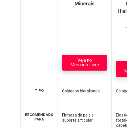
Minerais
Hia
Veja no
Mercado Livre
M
TIPO
Colágeno hidrolisado
Colág
RECOMENDADO
Firmeza da pele e
Elasti
PARA
suporte articular
forta
cabel