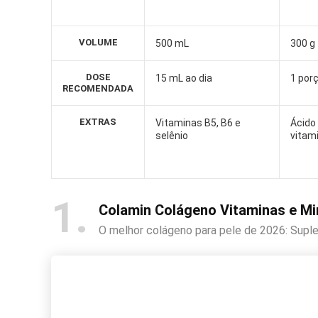
VOLUME
500 mL
300 g
DOSE
15 mL ao dia
1 porç
RECOMENDADA
EXTRAS
Vitaminas B5, B6 e
Ácido 
selênio
vitami
1
Colamin Colágeno Vitaminas e Mi
O melhor colágeno para pele de 2026: Supl