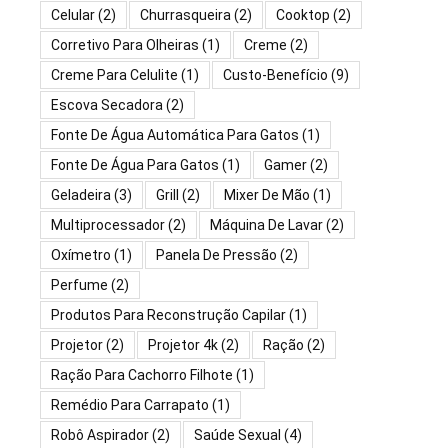
Celular
(2)
Churrasqueira
(2)
Cooktop
(2)
Corretivo Para Olheiras
(1)
Creme
(2)
Creme Para Celulite
(1)
Custo-Benefício
(9)
Escova Secadora
(2)
Fonte De Água Automática Para Gatos
(1)
Fonte De Água Para Gatos
(1)
Gamer
(2)
Geladeira
(3)
Grill
(2)
Mixer De Mão
(1)
Multiprocessador
(2)
Máquina De Lavar
(2)
Oxímetro
(1)
Panela De Pressão
(2)
Perfume
(2)
Produtos Para Reconstrução Capilar
(1)
Projetor
(2)
Projetor 4k
(2)
Ração
(2)
Ração Para Cachorro Filhote
(1)
Remédio Para Carrapato
(1)
Robô Aspirador
(2)
Saúde Sexual
(4)