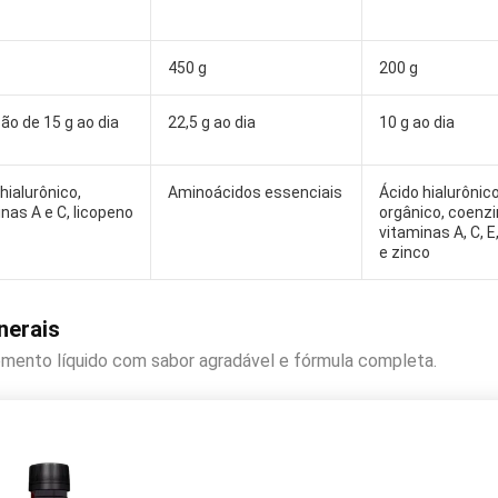
450 g
200 g
ão de 15 g ao dia
22,5 g ao dia
10 g ao dia
hialurônico,
Aminoácidos essenciais
Ácido hialurônico,
nas A e C, licopeno
orgânico, coenz
vitaminas A, C, E
e zinco
nerais
emento líquido com sabor agradável e fórmula completa.