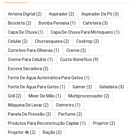
Antena Digital
(2)
Aspirador
(2)
Aspirador De Pó
(3)
Bicicleta
(2)
Bomba Peniana
(1)
Cafeteira
(3)
Capa De Chuva
(1)
Capa De Chuva Para Motoqueiro
(1)
Celular
(2)
Churrasqueira
(2)
Cooktop
(2)
Corretivo Para Olheiras
(1)
Creme
(2)
Creme Para Celulite
(1)
Custo-Benefício
(9)
Escova Secadora
(2)
Fonte De Água Automática Para Gatos
(1)
Fonte De Água Para Gatos
(1)
Gamer
(2)
Geladeira
(3)
Grill
(2)
Mixer De Mão
(1)
Multiprocessador
(2)
Máquina De Lavar
(2)
Oxímetro
(1)
Panela De Pressão
(2)
Perfume
(2)
Produtos Para Reconstrução Capilar
(1)
Projetor
(2)
Projetor 4k
(2)
Ração
(2)