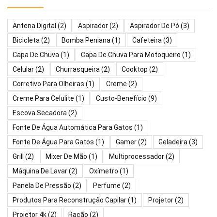
Antena Digital
(2)
Aspirador
(2)
Aspirador De Pó
(3)
Bicicleta
(2)
Bomba Peniana
(1)
Cafeteira
(3)
Capa De Chuva
(1)
Capa De Chuva Para Motoqueiro
(1)
Celular
(2)
Churrasqueira
(2)
Cooktop
(2)
Corretivo Para Olheiras
(1)
Creme
(2)
Creme Para Celulite
(1)
Custo-Benefício
(9)
Escova Secadora
(2)
Fonte De Água Automática Para Gatos
(1)
Fonte De Água Para Gatos
(1)
Gamer
(2)
Geladeira
(3)
Grill
(2)
Mixer De Mão
(1)
Multiprocessador
(2)
Máquina De Lavar
(2)
Oxímetro
(1)
Panela De Pressão
(2)
Perfume
(2)
Produtos Para Reconstrução Capilar
(1)
Projetor
(2)
Projetor 4k
(2)
Ração
(2)