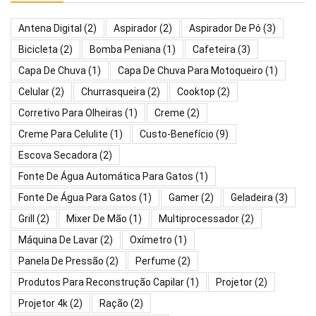
Antena Digital
(2)
Aspirador
(2)
Aspirador De Pó
(3)
Bicicleta
(2)
Bomba Peniana
(1)
Cafeteira
(3)
Capa De Chuva
(1)
Capa De Chuva Para Motoqueiro
(1)
Celular
(2)
Churrasqueira
(2)
Cooktop
(2)
Corretivo Para Olheiras
(1)
Creme
(2)
Creme Para Celulite
(1)
Custo-Benefício
(9)
Escova Secadora
(2)
Fonte De Água Automática Para Gatos
(1)
Fonte De Água Para Gatos
(1)
Gamer
(2)
Geladeira
(3)
Grill
(2)
Mixer De Mão
(1)
Multiprocessador
(2)
Máquina De Lavar
(2)
Oxímetro
(1)
Panela De Pressão
(2)
Perfume
(2)
Produtos Para Reconstrução Capilar
(1)
Projetor
(2)
Projetor 4k
(2)
Ração
(2)