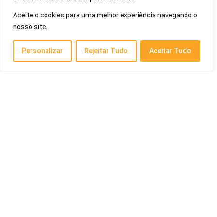
Saúde e Beleza
Aceite o cookies para uma melhor experiência navegando o
nosso site.
Melhor TV para PS5 de 2026: Barata, 120Hz,
Para Gaming, Samsung e Mais
Personalizar
Rejeitar Tudo
Aceitar Tudo
Cotidiano
Melhor Cafeteira de 2026: de Cápsula,
Expresso, Custo-Benefício e Mais!
Eletrodomésticos
Melhor Subwoofer de 2026: Para Graves,
Custo-Benefício e Mais
Eletrônicos
Posts Recentes