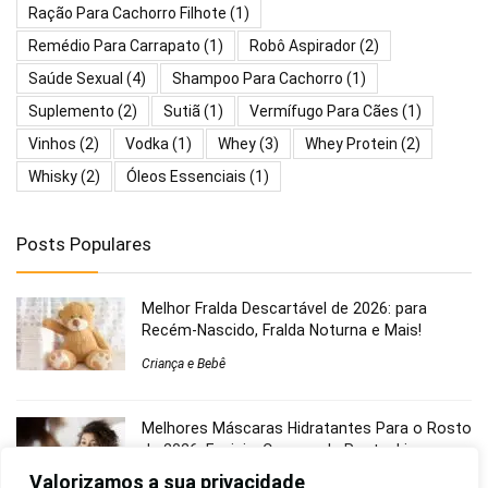
Ração Para Cachorro Filhote
(1)
Remédio Para Carrapato
(1)
Robô Aspirador
(2)
Saúde Sexual
(4)
Shampoo Para Cachorro
(1)
Suplemento
(2)
Sutiã
(1)
Vermífugo Para Cães
(1)
Vinhos
(2)
Vodka
(1)
Whey
(3)
Whey Protein
(2)
Whisky
(2)
Óleos Essenciais
(1)
Posts Populares
Melhor Fralda Descartável de 2026: para
Recém-Nascido, Fralda Noturna e Mais!
Criança e Bebê
Melhores Máscaras Hidratantes Para o Rosto
de 2026: Faciais, Cremes de Rosto, Limpeza
de Pele, Entre Outros
Valorizamos a sua privacidade