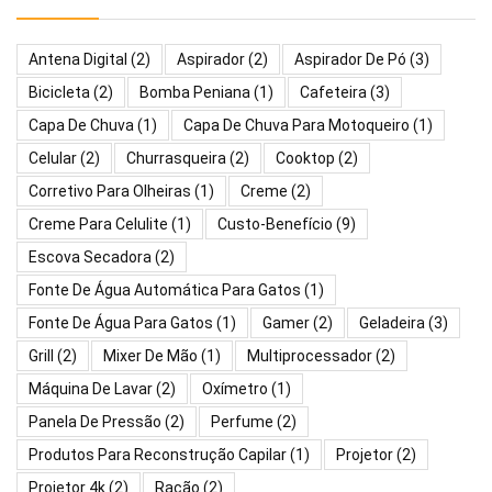
Antena Digital
(2)
Aspirador
(2)
Aspirador De Pó
(3)
Bicicleta
(2)
Bomba Peniana
(1)
Cafeteira
(3)
Capa De Chuva
(1)
Capa De Chuva Para Motoqueiro
(1)
Celular
(2)
Churrasqueira
(2)
Cooktop
(2)
Corretivo Para Olheiras
(1)
Creme
(2)
Creme Para Celulite
(1)
Custo-Benefício
(9)
Escova Secadora
(2)
Fonte De Água Automática Para Gatos
(1)
Fonte De Água Para Gatos
(1)
Gamer
(2)
Geladeira
(3)
Grill
(2)
Mixer De Mão
(1)
Multiprocessador
(2)
Máquina De Lavar
(2)
Oxímetro
(1)
Panela De Pressão
(2)
Perfume
(2)
Produtos Para Reconstrução Capilar
(1)
Projetor
(2)
Projetor 4k
(2)
Ração
(2)