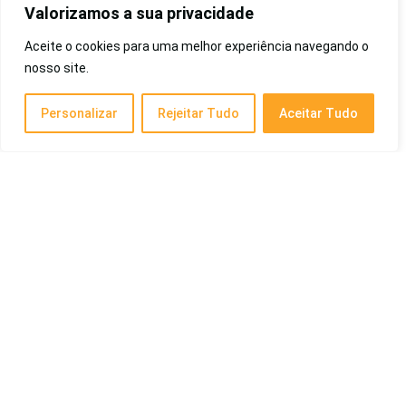
Valorizamos a sua privacidade
Pet e Animais
Aceite o cookies para uma melhor experiência navegando o
nosso site.
Melhor Antipulgas para Gatos de 2026:
Bravecto, Advocate, Frontline, Que Dura 3
Personalizar
Rejeitar Tudo
Aceitar Tudo
Meses, Comprimido, Coleira, Entre Outros
Pet e Animais
Melhor Controle para Celular de 2026: Android,
Bluetooth, Custo-Benefício, Barato e Mais
Eletrônicos
Melhor Tênis Adidas de 2026: Masculino,
Feminino, Para Corrida e Mais!
Treino e Outdoor
Posts Recentes