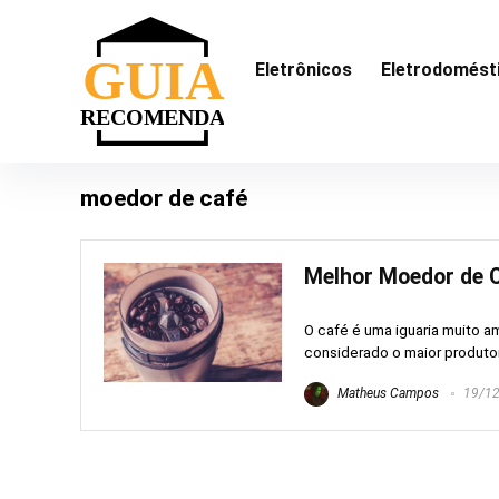
Eletrônicos
Eletrodomést
moedor de café
Melhor Moedor de C
O café é uma iguaria muito a
considerado o maior produtor
Matheus Campos
19/12