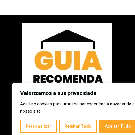
Valorizamos a sua privacidade
Aceite o cookies para uma melhor experiência navegando o
2025 © Guia Recomenda | Todos os Direitos Reservados
nosso site.
Como participante do Programa de Associados da Amazon e
Personalizar
Rejeitar Tudo
Aceitar Tudo
Programa de Afiliados Mercado Livre, somos remunerados
pelas compras qualificadas efetuadas.