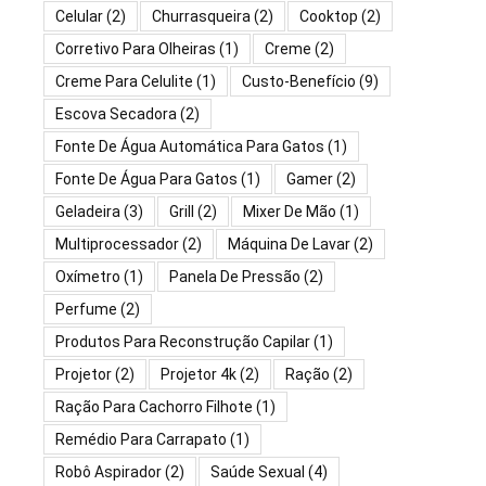
Celular
(2)
Churrasqueira
(2)
Cooktop
(2)
Corretivo Para Olheiras
(1)
Creme
(2)
Creme Para Celulite
(1)
Custo-Benefício
(9)
Escova Secadora
(2)
Fonte De Água Automática Para Gatos
(1)
Fonte De Água Para Gatos
(1)
Gamer
(2)
Geladeira
(3)
Grill
(2)
Mixer De Mão
(1)
Multiprocessador
(2)
Máquina De Lavar
(2)
Oxímetro
(1)
Panela De Pressão
(2)
Perfume
(2)
Produtos Para Reconstrução Capilar
(1)
Projetor
(2)
Projetor 4k
(2)
Ração
(2)
Ração Para Cachorro Filhote
(1)
Remédio Para Carrapato
(1)
Robô Aspirador
(2)
Saúde Sexual
(4)