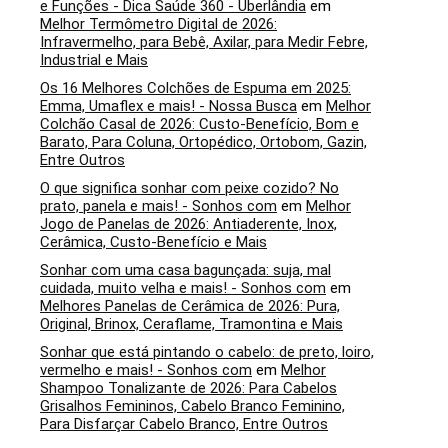
e Funções - Dica Saúde 360 - Uberlândia
em
Melhor Termômetro Digital de 2026:
Infravermelho, para Bebê, Axilar, para Medir Febre,
Industrial e Mais
Os 16 Melhores Colchões de Espuma em 2025:
Emma, Umaflex e mais! - Nossa Busca
em
Melhor
Colchão Casal de 2026: Custo-Benefício, Bom e
Barato, Para Coluna, Ortopédico, Ortobom, Gazin,
Entre Outros
O que significa sonhar com peixe cozido? No
prato, panela e mais! - Sonhos com
em
Melhor
Jogo de Panelas de 2026: Antiaderente, Inox,
Cerâmica, Custo-Benefício e Mais
Sonhar com uma casa bagunçada: suja, mal
cuidada, muito velha e mais! - Sonhos com
em
Melhores Panelas de Cerâmica de 2026: Pura,
Original, Brinox, Ceraflame, Tramontina e Mais
Sonhar que está pintando o cabelo: de preto, loiro,
vermelho e mais! - Sonhos com
em
Melhor
Shampoo Tonalizante de 2026: Para Cabelos
Grisalhos Femininos, Cabelo Branco Feminino,
Para Disfarçar Cabelo Branco, Entre Outros