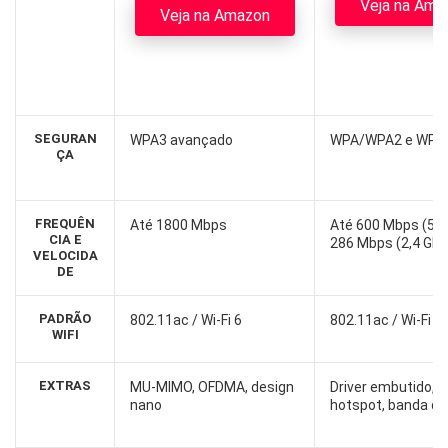
Veja na Ama
Veja na Amazon
SEGURAN
WPA3 avançado
WPA/WPA2 e WPA
ÇA
FREQUÊN
Até 1800 Mbps
Até 600 Mbps (5 G
CIA E
286 Mbps (2,4 GHz
VELOCIDA
DE
PADRÃO
802.11ac / Wi-Fi 6
802.11ac / Wi-Fi 6
WIFI
EXTRAS
MU-MIMO, OFDMA, design
Driver embutido, 
nano
hotspot, banda du