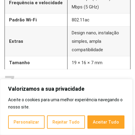
Frequência e velocidade
Mbps (5 GHz)
Padrão Wi-Fi
802.11ac
Design nano, instalação
Extras
simples, ampla
compatibilidade
Tamanho
19 × 16 × 7 mm
7
Valorizamos a sua privacidade
Receptor Wirelless adaptador Wifi Dual Band
Aceite o cookies para uma melhor experiência navegando o
2.4Ghz
nosso site.
Alternativa compacta, barata e homologada para melhorar
o Wi-Fi do notebook.
Personalizar
Rejeitar Tudo
Aceitar Tudo