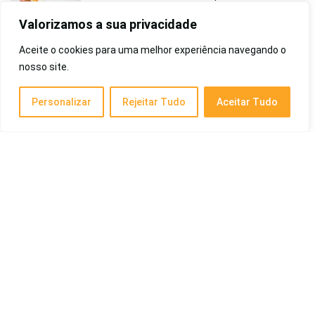
Musculação, Para o Corpo e Mais
Valorizamos a sua privacidade
Saúde e Beleza
Aceite o cookies para uma melhor experiência navegando o
nosso site.
Melhor Shampoo de 2026: Para Cabelos
Oleosos, Cacheados, Anticaspa, Cacheados e
Lisos!
Personalizar
Rejeitar Tudo
Aceitar Tudo
Saúde e Beleza
Melhor Monitor para PS4 de 2026: 32
Polegadas, Barato, Gamer, Entre Outras
Computadores
Melhor Impressora Custo-Benefício de 2026:
Tanque de Tinta, Laser, para Estudante e
Mais
Eletrônicos