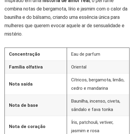
Inspirado em uma
história de amor real
, o perfume
combina notas de bergamota, lírio e jasmim com o calor da
baunilha e do bálsamo, criando uma essência única para
mulheres que querem evocar aquele ar de sensualidade e
mistério.
Concentração
Eau de parfum
Família olfativa
Oriental
Cítricos, bergamota, limão,
Nota saída
cedro e mandarina
Baunilha, incenso, civeta,
Nota de base
sândalo e fava tonka
Íris, patchouli, vetiver,
Nota de coração
jasmim e rosa