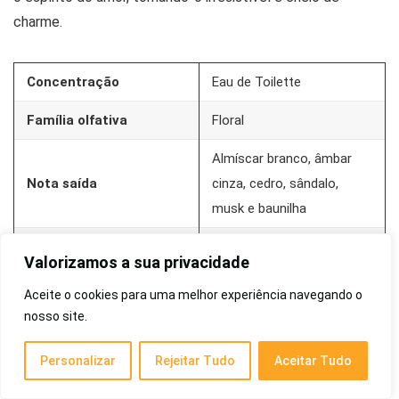
charme.
Concentração
Eau de Toilette
Família olfativa
Floral
Almíscar branco, âmbar
Nota saída
cinza, cedro, sândalo,
musk e baunilha
Tangerina, cereja, amora
Valorizamos a sua privacidade
Nota de base
negra, uva, grapefruit rosa
Aceite o cookies para uma melhor experiência navegando o
e cassis
nosso site.
Jasmim, lírio do vale, rosa
Nota de coração
e damasco
Personalizar
Rejeitar Tudo
Aceitar Tudo