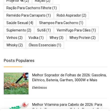
Projetor 4k
(2)
Ração
(2)
Ração Para Cachorro Filhote
(1)
Remédio Para Carrapato
(1)
Robô Aspirador
(2)
Saúde Sexual
(4)
Shampoo Para Cachorro
(1)
Suplemento
(2)
Sutiã
(1)
Vermífugo Para Cães
(1)
Vinhos
(2)
Vodka
(1)
Whey
(3)
Whey Protein
(2)
Whisky
(2)
Óleos Essenciais
(1)
Posts Populares
Melhor Soprador de Folhas de 2026: Gasolina,
Elétrico, Bateria, Garthen, 3000W e Mais
Eletrônicos
Melhor Vitamina para Cabelo de 2026: Para
Cabelo Crescer, para o Cabelo Parar de Cair,