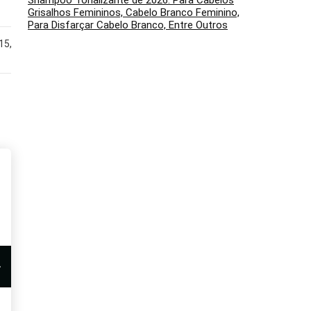
Shampoo Tonalizante de 2026: Para Cabelos
1.3 kg
2,5 kg
Grisalhos Femininos, Cabelo Branco Feminino,
Para Disfarçar Cabelo Branco, Entre Outros
115,32
Dobrável 76 cm /
‎57,99 x 12,98 x 28,98 cm
Estendido 145 cm