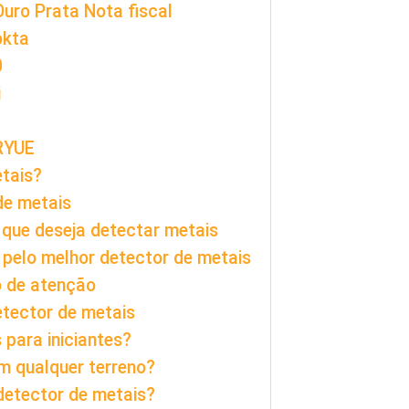
uro Prata Nota fiscal
okta
0
i
RYUE
tais?
de metais
 que deseja detectar metais
 pelo melhor detector de metais
o de atenção
etector de metais
 para iniciantes?
m qualquer terreno?
 detector de metais?