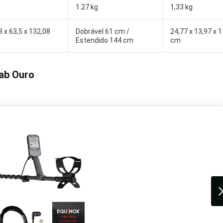
1.27 kg
1,33 kg
8 x 63,5 x 132,08
Dobrável 61 cm /
‎24,77 x 13,97 x 
Estendido 144 cm
cm
lab Ouro