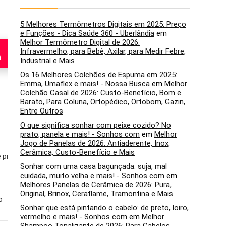
Nota fiscal
5 Melhores Termômetros Digitais em 2025: Preço
e Funções - Dica Saúde 360 - Uberlândia
em
Melhor Termômetro Digital de 2026:
Infravermelho, para Bebê, Axilar, para Medir Febre,
Veja na
n
Amazon
Veja na
Industrial e Mais
Amazon
Os 16 Melhores Colchões de Espuma em 2025:
Emma, Umaflex e mais! - Nossa Busca
em
Melhor
Colchão Casal de 2026: Custo-Benefício, Bom e
Barato, Para Coluna, Ortopédico, Ortobom, Gazin,
Entre Outros
Hobby e profissão
Hobby e trabalho
O que significa sonhar com peixe cozido? No
prato, panela e mais! - Sonhos com
em
Melhor
Jogo de Panelas de 2026: Antiaderente, Inox,
Cerâmica, Custo-Benefício e Mais
 praia
Praias, campos, áreas
Campo, parque e praia
residenciais e terrenos
Sonhar com uma casa bagunçada: suja, mal
urbanos
cuidada, muito velha e mais! - Sonhos com
em
Melhores Panelas de Cerâmica de 2026: Pura,
Original, Brinox, Ceraflame, Tramontina e Mais
o
5 níveis
5 níveis
Sonhar que está pintando o cabelo: de preto, loiro,
vermelho e mais! - Sonhos com
em
Melhor