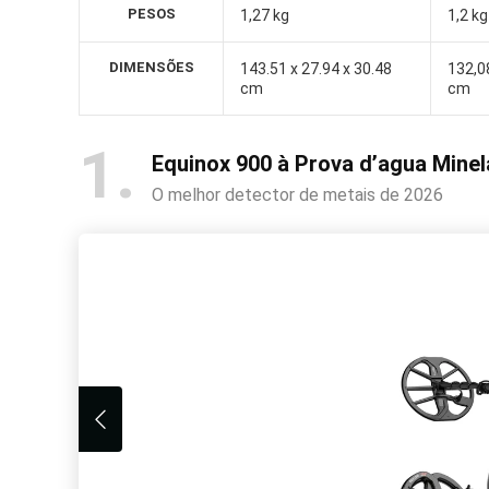
PESOS
1,27 kg
1,2 kg
DIMENSÕES
‎143.51 x 27.94 x 30.48
‎132,0
cm
cm
1
Equinox 900 à Prova d’agua Mine
O melhor detector de metais de 2026