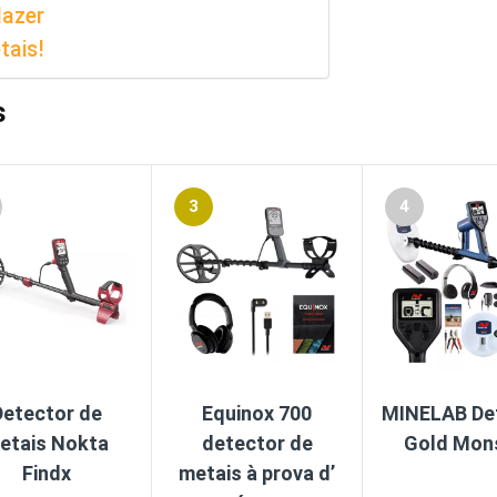
lazer
tais!
s
3
4
Detector de
Equinox 700
MINELAB De
etais Nokta
detector de
Gold Mon
Findx
metais à prova d’