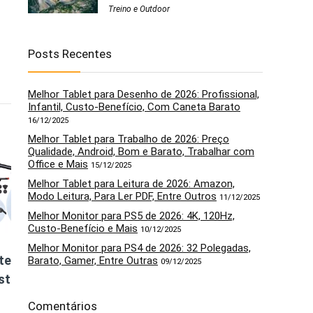
Treino e Outdoor
Posts Recentes
Melhor Tablet para Desenho de 2026: Profissional,
Infantil, Custo-Benefício, Com Caneta Barato
16/12/2025
5
6
Melhor Tablet para Trabalho de 2026: Preço
Qualidade, Android, Bom e Barato, Trabalhar com
Office e Mais
15/12/2025
Melhor Tablet para Leitura de 2026: Amazon,
Modo Leitura, Para Ler PDF, Entre Outros
11/12/2025
Melhor Monitor para PS5 de 2026: 4K, 120Hz,
Custo-Benefício e Mais
10/12/2025
Melhor Monitor para PS4 de 2026: 32 Polegadas,
tector
Vanquish 540
Detector de
Barato, Gamer, Entre Outras
09/12/2025
ster
Detector De
metais Simplex
Metais Ouro Prata
Lite Nokta
Comentários