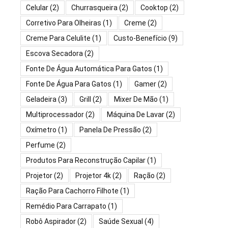
Celular
(2)
Churrasqueira
(2)
Cooktop
(2)
Corretivo Para Olheiras
(1)
Creme
(2)
Creme Para Celulite
(1)
Custo-Benefício
(9)
Escova Secadora
(2)
Fonte De Água Automática Para Gatos
(1)
Fonte De Água Para Gatos
(1)
Gamer
(2)
Geladeira
(3)
Grill
(2)
Mixer De Mão
(1)
Multiprocessador
(2)
Máquina De Lavar
(2)
Oxímetro
(1)
Panela De Pressão
(2)
Perfume
(2)
Produtos Para Reconstrução Capilar
(1)
Projetor
(2)
Projetor 4k
(2)
Ração
(2)
Ração Para Cachorro Filhote
(1)
Remédio Para Carrapato
(1)
Robô Aspirador
(2)
Saúde Sexual
(4)