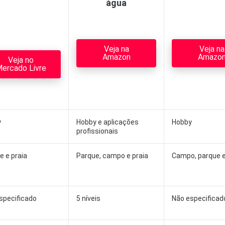
água
Veja na
Veja na
Amazon
Amazo
Veja no
ercado Livre
y
Hobby e aplicações
Hobby
profissionais
e e praia
Parque, campo e praia
Campo, parque e
specificado
5 níveis
Não especificad