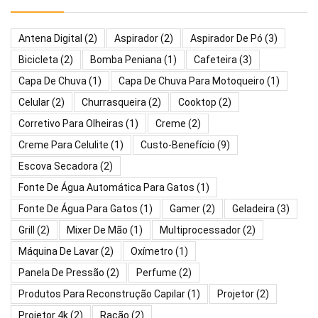
Antena Digital
(2)
Aspirador
(2)
Aspirador De Pó
(3)
Bicicleta
(2)
Bomba Peniana
(1)
Cafeteira
(3)
Capa De Chuva
(1)
Capa De Chuva Para Motoqueiro
(1)
Celular
(2)
Churrasqueira
(2)
Cooktop
(2)
Corretivo Para Olheiras
(1)
Creme
(2)
Creme Para Celulite
(1)
Custo-Benefício
(9)
Escova Secadora
(2)
Fonte De Água Automática Para Gatos
(1)
Fonte De Água Para Gatos
(1)
Gamer
(2)
Geladeira
(3)
Grill
(2)
Mixer De Mão
(1)
Multiprocessador
(2)
Máquina De Lavar
(2)
Oxímetro
(1)
Panela De Pressão
(2)
Perfume
(2)
Produtos Para Reconstrução Capilar
(1)
Projetor
(2)
Projetor 4k
(2)
Ração
(2)