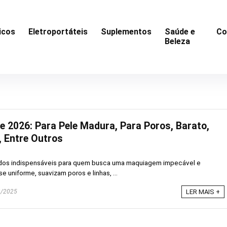
icos
Eletroportáteis
Suplementos
Saúde e
Co
Beleza
e 2026: Para Pele Madura, Para Poros, Barato,
, Entre Outros
iados indispensáveis para quem busca uma maquiagem impecável e
e uniforme, suavizam poros e linhas, ...
/2025
LER MAIS +