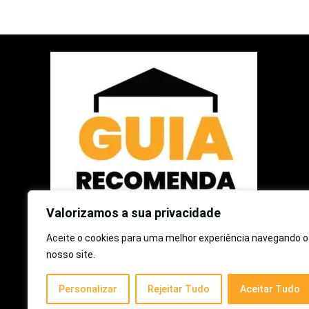
Valorizamos a sua privacidade
Aceite o cookies para uma melhor experiência navegando o
2025 © Guia Recomenda | Todos os Direitos Reservados
nosso site.
Como participante do Programa de Associados da Amazon e
Personalizar
Rejeitar Tudo
Aceitar Tudo
Programa de Afiliados Mercado Livre, somos remunerados
pelas compras qualificadas efetuadas.