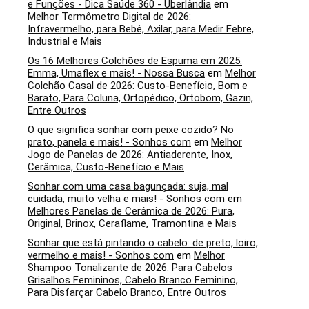
e Funções - Dica Saúde 360 - Uberlândia
em
Melhor Termômetro Digital de 2026:
Infravermelho, para Bebê, Axilar, para Medir Febre,
Industrial e Mais
Os 16 Melhores Colchões de Espuma em 2025:
Emma, Umaflex e mais! - Nossa Busca
em
Melhor
Colchão Casal de 2026: Custo-Benefício, Bom e
Barato, Para Coluna, Ortopédico, Ortobom, Gazin,
Entre Outros
O que significa sonhar com peixe cozido? No
prato, panela e mais! - Sonhos com
em
Melhor
Jogo de Panelas de 2026: Antiaderente, Inox,
Cerâmica, Custo-Benefício e Mais
Sonhar com uma casa bagunçada: suja, mal
cuidada, muito velha e mais! - Sonhos com
em
Melhores Panelas de Cerâmica de 2026: Pura,
Original, Brinox, Ceraflame, Tramontina e Mais
Sonhar que está pintando o cabelo: de preto, loiro,
vermelho e mais! - Sonhos com
em
Melhor
Shampoo Tonalizante de 2026: Para Cabelos
Grisalhos Femininos, Cabelo Branco Feminino,
Para Disfarçar Cabelo Branco, Entre Outros