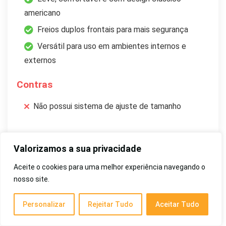
americano
Freios duplos frontais para mais segurança
Versátil para uso em ambientes internos e
externos
Contras
Não possui sistema de ajuste de tamanho
Valorizamos a sua privacidade
Essa é uma opção um pouco mais simples, porém cheia de
Aceite o cookies para uma melhor experiência navegando o
qualidade: o
Patins Quad Star 350 Girl, da Roller Derby
.
nosso site.
Com um design clássico de bota branca e forro de
secagem rápida, ele oferece conforto e leveza para quem
Personalizar
Rejeitar Tudo
Aceitar Tudo
está começando ou já tem experiência na patinação.