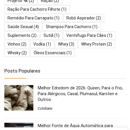
Projetor 4k
(2)
Ração
(2)
Ração Para Cachorro Filhote
(1)
Remédio Para Carrapato
(1)
Robô Aspirador
(2)
Saúde Sexual
(4)
Shampoo Para Cachorro
(1)
Suplemento
(2)
Sutiã
(1)
Vermífugo Para Cães
(1)
Vinhos
(2)
Vodka
(1)
Whey
(3)
Whey Protein
(2)
Whisky
(2)
Óleos Essenciais
(1)
Posts Populares
Melhor Edredom de 2026: Queen, Para o Frio,
Para Alérgicos, Casal, Plumasul, Karsten e
Outros
Cotidiano
Melhor Fonte de Água Automática para