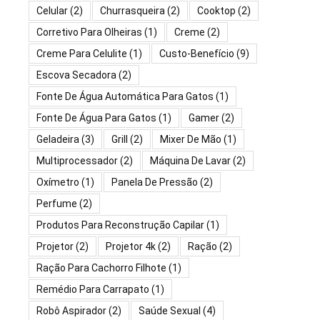
Celular
(2)
Churrasqueira
(2)
Cooktop
(2)
Corretivo Para Olheiras
(1)
Creme
(2)
Creme Para Celulite
(1)
Custo-Benefício
(9)
Escova Secadora
(2)
Fonte De Água Automática Para Gatos
(1)
Fonte De Água Para Gatos
(1)
Gamer
(2)
Geladeira
(3)
Grill
(2)
Mixer De Mão
(1)
Multiprocessador
(2)
Máquina De Lavar
(2)
Oxímetro
(1)
Panela De Pressão
(2)
Perfume
(2)
Produtos Para Reconstrução Capilar
(1)
Projetor
(2)
Projetor 4k
(2)
Ração
(2)
Ração Para Cachorro Filhote
(1)
Remédio Para Carrapato
(1)
Robô Aspirador
(2)
Saúde Sexual
(4)