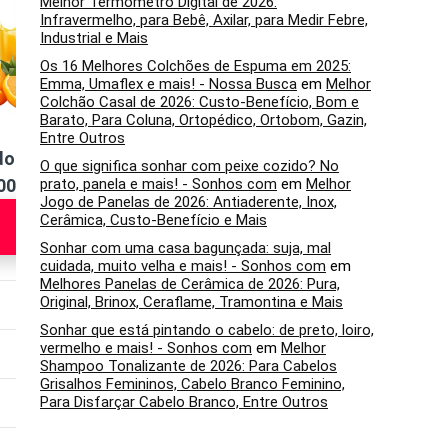
Melhor Termômetro Digital de 2026:
Infravermelho, para Bebê, Axilar, para Medir Febre,
Industrial e Mais
Os 16 Melhores Colchões de Espuma em 2025:
Emma, Umaflex e mais! - Nossa Busca
em
Melhor
Colchão Casal de 2026: Custo-Benefício, Bom e
Barato, Para Coluna, Ortopédico, Ortobom, Gazin,
Entre Outros
dor
Espremedor Turbo
Espremedor de
O que significa sonhar com peixe cozido? No
500W
prato, panela e mais! - Sonhos com
Pro Britânia
em
Frutas Mondial
Melhor
Jogo de Panelas de 2026: Antiaderente, Inox,
Veja na
Veja na
Cerâmica, Custo-Benefício e Mais
Amazon
Amazon
Sonhar com uma casa bagunçada: suja, mal
cuidada, muito velha e mais! - Sonhos com
em
Melhores Panelas de Cerâmica de 2026: Pura,
Original, Brinox, Ceraflame, Tramontina e Mais
Automático
Elétrico
Sonhar que está pintando o cabelo: de preto, loiro,
vermelho e mais! - Sonhos com
em
Melhor
260W
30W
Shampoo Tonalizante de 2026: Para Cabelos
Grisalhos Femininos, Cabelo Branco Feminino,
Para Disfarçar Cabelo Branco, Entre Outros
220v
110v