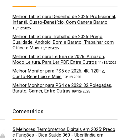
Melhor Tablet para Desenho de 2026: Profissional,
Infantil, Custo-Benefício, Com Caneta Barato
16/12/2025
Melhor Tablet para Trabalho de 2026: Preço
Qualidade, Android, Bom e Barato, Trabalhar com
Office e Mais
15/12/2025
Melhor Tablet para Leitura de 2026: Amazon,
Modo Leitura, Para Ler PDF, Entre Outros
11/12/2025
Melhor Monitor para PS5 de 2026: 4K, 120Hz,
Custo-Benefício e Mais
10/12/2025
Melhor Monitor para PS4 de 2026: 32 Polegadas,
Barato, Gamer, Entre Outras
09/12/2025
Comentários
5 Melhores Termômetros Digitais em 2025: Preço
5
6
e Funções - Dica Saúde 360 - Uberlândia
em