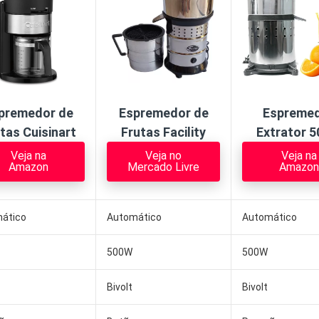
premedor de
Espremedor de
Espreme
tas Cuisinart
Frutas Facility
Extrato
r 
Veja na
Veja no
Veja na
Amazon
Mercado Livre
Amazon
ático
Automático
Automático
500W
500W
Bivolt
Bivolt