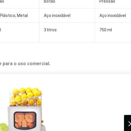
ão
Botão
Pressão
 Plástico; Metal
Aço inoxidável
Aço inoxidável
l
3 litros
750 ml
 para o uso comercial.