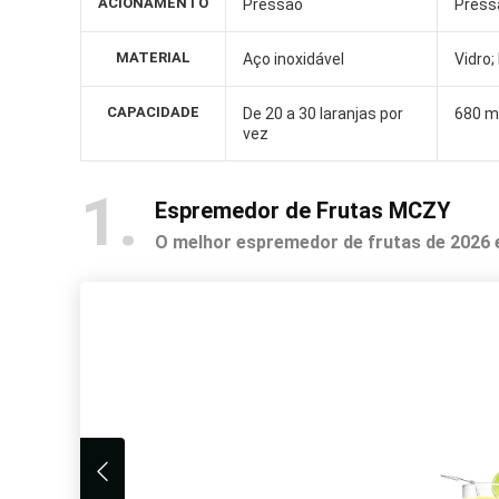
ACIONAMENTO
Pressão
Press
MATERIAL
Aço inoxidável
Vidro;
CAPACIDADE
De 20 a 30 laranjas por
680 m
vez
1
Espremedor de Frutas MCZY
O melhor espremedor de frutas de 2026 e