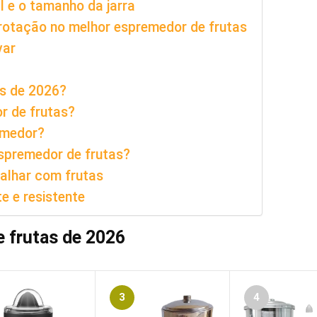
l e o tamanho da jarra
 rotação no melhor espremedor de frutas
var
as de 2026?
r de frutas?
emedor?
espremedor de frutas?
balhar com frutas
e e resistente
 frutas de 2026
3
4