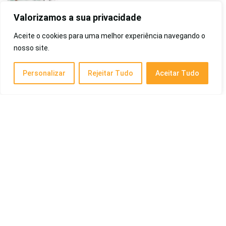
Mais
Valorizamos a sua privacidade
Saúde e Beleza
Aceite o cookies para uma melhor experiência navegando o
nosso site.
Melhor Pasta de Dente para Cachorro: Guia
do Top 10 de 2026
Personalizar
Rejeitar Tudo
Aceitar Tudo
Pet e Animais
Melhor Fone de Ouvido Bluetooth de 2026:
Custo-Benefício, Intra-Auricular, Com
Microfone e Mais!
Eletrônicos
Melhor Creme para Estrias de 2026: Branca,
Vermelhas, Na Adolescência, Gravidez, Entre
Outros
Saúde e Beleza