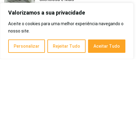
Eletrodomésticos
Valorizamos a sua privacidade
Aceite o cookies para uma melhor experiência navegando o
Melhores Rações para Gatos Castrados de
nosso site.
2026: Premium, Super Premium, Custo-
Benefício, Boa, Barata, High Premium e
Personalizar
Rejeitar Tudo
Aceitar Tudo
Outras
Pet e Animais
Melhor Aparelho de Pressão de 2026: Digital,
Pulso, Profissional, Omron e Outros
Eletrônicos
Melhor Câmera de Ré de 2026: Visão Noturna,
Alta Resolução, 4k e Mais
Eletrônicos