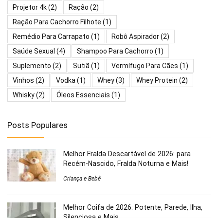
Projetor 4k
(2)
Ração
(2)
Ração Para Cachorro Filhote
(1)
Remédio Para Carrapato
(1)
Robô Aspirador
(2)
Saúde Sexual
(4)
Shampoo Para Cachorro
(1)
Suplemento
(2)
Sutiã
(1)
Vermífugo Para Cães
(1)
Vinhos
(2)
Vodka
(1)
Whey
(3)
Whey Protein
(2)
Whisky
(2)
Óleos Essenciais
(1)
Posts Populares
Melhor Fralda Descartável de 2026: para
Recém-Nascido, Fralda Noturna e Mais!
Criança e Bebê
Melhor Coifa de 2026: Potente, Parede, Ilha,
Silenciosa e Mais