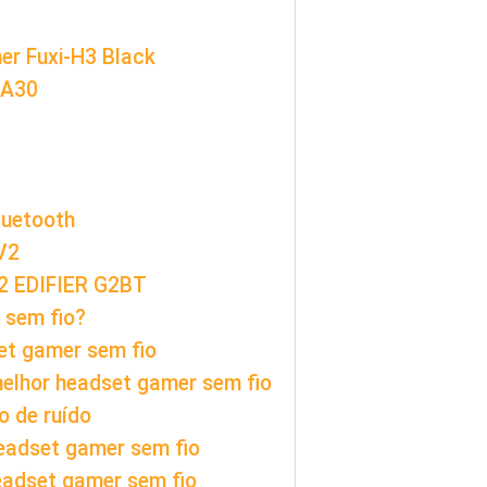
er Fuxi-H3 Black
 A30
luetooth
V2
 EDIFIER G2BT
 sem fio?
et gamer sem fio
elhor headset gamer sem fio
 de ruído
headset gamer sem fio
eadset gamer sem fio