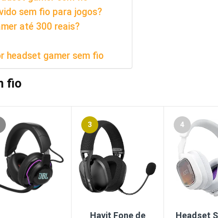
vido sem fio para jogos?
amer até 300 reais?
r headset gamer sem fio
 fio
3
4
Havit Fone de
Headset S