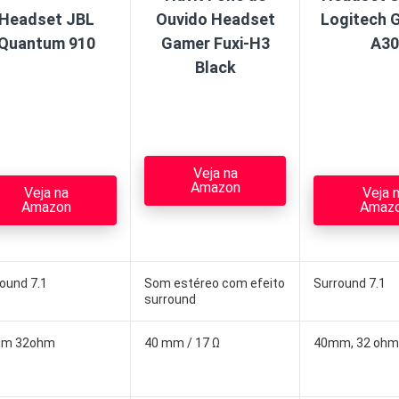
Headset JBL
Ouvido Headset
Logitech 
Quantum 910
Gamer Fuxi-H3
A30
Black
Veja na
Amazon
Veja na
Veja 
Amazon
Amaz
ound 7.1
Som estéreo com efeito
Surround 7.1
surround
m 32ohm
40 mm / 17 Ω
40mm, 32 ohm