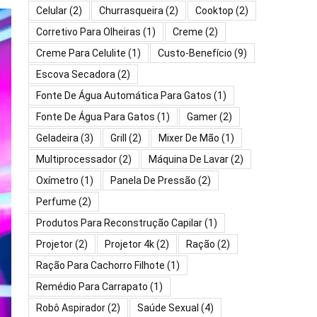
Celular
(2)
Churrasqueira
(2)
Cooktop
(2)
Corretivo Para Olheiras
(1)
Creme
(2)
Creme Para Celulite
(1)
Custo-Benefício
(9)
Escova Secadora
(2)
Fonte De Água Automática Para Gatos
(1)
Fonte De Água Para Gatos
(1)
Gamer
(2)
Geladeira
(3)
Grill
(2)
Mixer De Mão
(1)
Multiprocessador
(2)
Máquina De Lavar
(2)
Oxímetro
(1)
Panela De Pressão
(2)
Perfume
(2)
Produtos Para Reconstrução Capilar
(1)
Projetor
(2)
Projetor 4k
(2)
Ração
(2)
Ração Para Cachorro Filhote
(1)
Remédio Para Carrapato
(1)
Robô Aspirador
(2)
Saúde Sexual
(4)