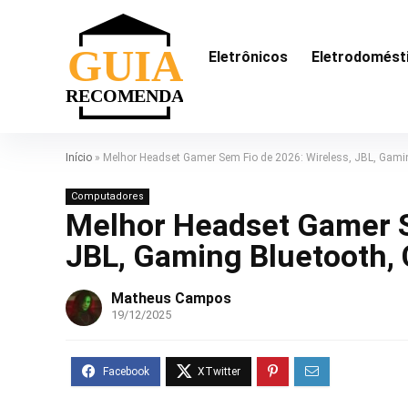
Eletrônicos
Eletrodomést
Início
»
Melhor Headset Gamer Sem Fio de 2026: Wireless, JBL, Gamin
Computadores
Melhor Headset Gamer S
JBL, Gaming Bluetooth, 
Matheus Campos
19/12/2025