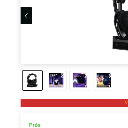
V
Prós