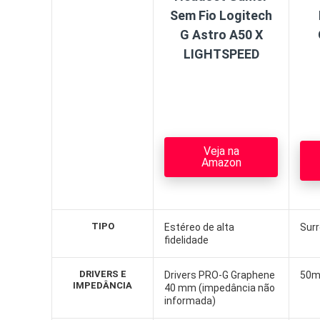
Sem Fio Logitech
G Astro A50 X
LIGHTSPEED
Veja na
Amazon
TIPO
Estéreo de alta
Surr
fidelidade
DRIVERS E
Drivers PRO-G Graphene
50m
IMPEDÂNCIA
40 mm (impedância não
informada)