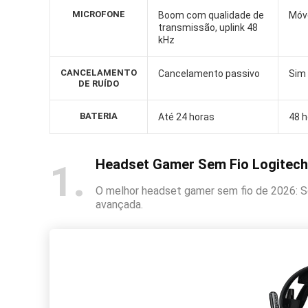
MICROFONE
Boom com qualidade de
Móv
transmissão, uplink 48
kHz
CANCELAMENTO
Cancelamento passivo
Sim
DE RUÍDO
BATERIA
Até 24 horas
48 h
Headset Gamer Sem Fio Logitec
1
O melhor headset gamer sem fio de 2026: So
avançada.