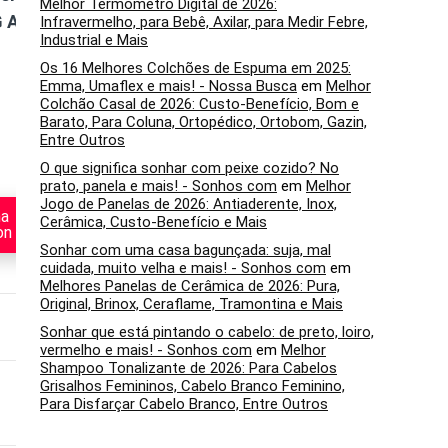
Melhor Termômetro Digital de 2026:
G Astro
quantum 360X
Stinger™ Core
Infravermelho, para Bebê, Axilar, para Medir Febre,
Industrial e Mais
Os 16 Melhores Colchões de Espuma em 2025:
Emma, Umaflex e mais! - Nossa Busca
em
Melhor
Colchão Casal de 2026: Custo-Benefício, Bom e
Barato, Para Coluna, Ortopédico, Ortobom, Gazin,
Entre Outros
O que significa sonhar com peixe cozido? No
prato, panela e mais! - Sonhos com
em
Melhor
Jogo de Panelas de 2026: Antiaderente, Inox,
na
Veja na
Cerâmica, Custo-Benefício e Mais
Veja na
on
Amazon
Amazon
Sonhar com uma casa bagunçada: suja, mal
cuidada, muito velha e mais! - Sonhos com
em
Melhores Panelas de Cerâmica de 2026: Pura,
Original, Brinox, Ceraflame, Tramontina e Mais
Surround 7.1
Som estéreo para
Sonhar que está pintando o cabelo: de preto, loiro,
PlayStation
vermelho e mais! - Sonhos com
em
Melhor
Shampoo Tonalizante de 2026: Para Cabelos
Grisalhos Femininos, Cabelo Branco Feminino,
40mm, 32 ohm
40 mm / 16 Ω
Para Disfarçar Cabelo Branco, Entre Outros