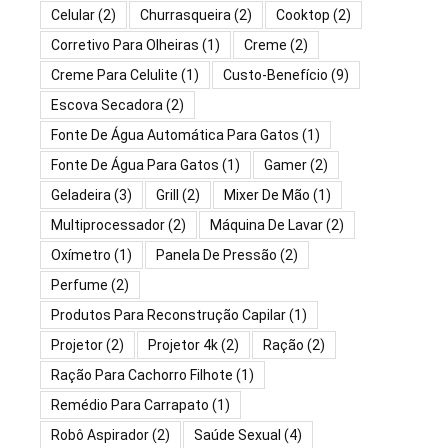
Celular
(2)
Churrasqueira
(2)
Cooktop
(2)
Corretivo Para Olheiras
(1)
Creme
(2)
Creme Para Celulite
(1)
Custo-Benefício
(9)
Escova Secadora
(2)
Fonte De Água Automática Para Gatos
(1)
Fonte De Água Para Gatos
(1)
Gamer
(2)
Geladeira
(3)
Grill
(2)
Mixer De Mão
(1)
Multiprocessador
(2)
Máquina De Lavar
(2)
Oxímetro
(1)
Panela De Pressão
(2)
Perfume
(2)
Produtos Para Reconstrução Capilar
(1)
Projetor
(2)
Projetor 4k
(2)
Ração
(2)
Ração Para Cachorro Filhote
(1)
Remédio Para Carrapato
(1)
Robô Aspirador
(2)
Saúde Sexual
(4)