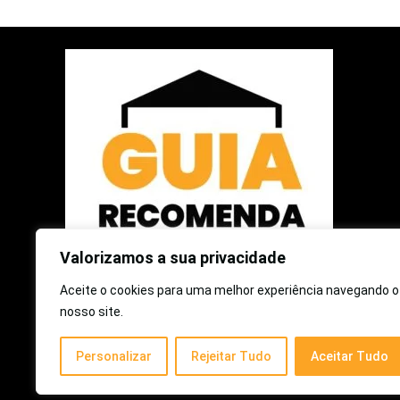
Valorizamos a sua privacidade
Aceite o cookies para uma melhor experiência navegando o
2025 © Guia Recomenda | Todos os Direitos Reservados
nosso site.
Como participante do Programa de Associados da Amazon e
Personalizar
Rejeitar Tudo
Aceitar Tudo
Programa de Afiliados Mercado Livre, somos remunerados
pelas compras qualificadas efetuadas.