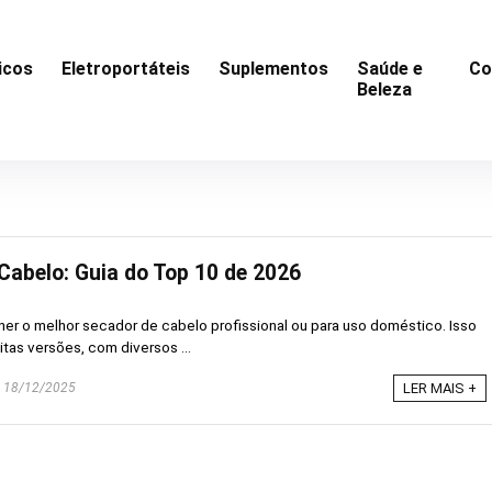
icos
Eletroportáteis
Suplementos
Saúde e
Co
Beleza
Cabelo: Guia do Top 10 de 2026
lher o melhor secador de cabelo profissional ou para uso doméstico. Isso
as versões, com diversos ...
18/12/2025
LER MAIS +