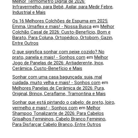
Melhor Termômetro Digital de 2026:
Infravermelho, para Bebê, Axilar, para Medir Febre,
Industrial e Mais
Os 16 Melhores Colchões de Espuma em 2025:
Emma, Umaflex e mais! - Nossa Busca
em
Melhor
Colchão Casal de 2026: Custo-Benefício, Bom e
Barato, Para Coluna, Ortopédico, Ortobom, Gazin,
Entre Outros
O que significa sonhar com peixe cozido? No
prato, panela e mais! - Sonhos com
em
Melhor
Jogo de Panelas de 2026: Antiaderente, Inox,
Cerâmica, Custo-Benefício e Mais
Sonhar com uma casa bagunçada: suja, mal
cuidada, muito velha e mais! - Sonhos com
em
Melhores Panelas de Cerâmica de 2026: Pura,
Original, Brinox, Ceraflame, Tramontina e Mais
Sonhar que está pintando o cabelo: de preto, loiro,
vermelho e mais! - Sonhos com
em
Melhor
Shampoo Tonalizante de 2026: Para Cabelos
Grisalhos Femininos, Cabelo Branco Feminino,
Para Disfarçar Cabelo Branco, Entre Outros