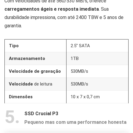
Com velocidades de até 560/530 MB/s, oferece
carregamentos ágeis e resposta imediata
. Sua
durabilidade impressiona, com até 2400 TBW e 5 anos de
garantia.
Tipo
2.5″ SATA
Armazenamento
1TB
Velocidade de gravação
530MB/s
Velocidade
de leitura
530MB/s
Dimensões
10 x 7 x 0,7 cm
5
SSD Crucial P3
Pequeno mas com uma performance honesta