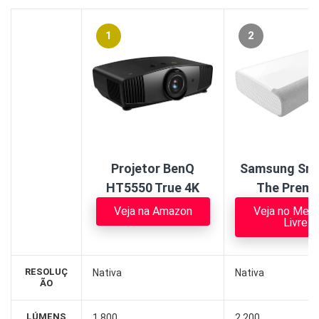
1
2
Projetor BenQ
Samsung Sma
HT5550 True 4K
The Premi
Veja na Amazon
Veja no Mer
Livre
RESOLUÇ
Nativa
Nativa
ÃO
LÚMENS
1.800
2.200