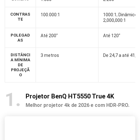
CONTRAS
100.000:1
1000:1; Dinâmico:
TE
2,000,000:1
POLEGAD
Até 200″
Até 120″
AS
DISTÂNCI
3 metros
De 24,7 a até 41,5
A MÍNIMA
DE
PROJEÇÃ
O
1
Projetor BenQ HT5550 True 4K
Melhor projetor 4k de 2026 e com HDR-PRO.