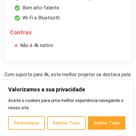
Bom alto-falante
Wi-Fi e Bluetooth
Contras
Não é 4k nativo
Com suporte para 4k, este melhor projetor se destaca pela
alta durabilidade do corpo metálico.
Desta forma, a
Valorizamos a sua privacidade
produção consegue resistir mesmo aos impactos ou
quedas acidentais que podem ocorrer durante a utilização.
Aceite o cookies para uma melhor experiência navegando o
nosso site.
Além do mais, uma vez que funciona também com bateria,
Personalizar
Rejeitar Tudo
Aceitar Tudo
não é dependente de conexões com cabos, sendo assim
uma excelente opção para levar em
viagens aos locais