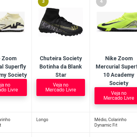
3
4
e Zoom
Chuteira Society
Nike Zoom
al Superfly
Botinha da Blank
Mercurial Superf
my Society
Star
10 Academy
Society
ja no
Veja no
do Livre
Mercado Livre
Veja no
Mercado Livre
arinho
Longo
Médio; Colarinho
t
Dynamic Fit