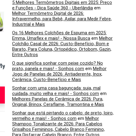
5
6
5 Melhores Termômetros Digitais em 2025: Preço
e Funções - Dica Saúde 360 - Uberlândia
em
Melhor Termômetro Digital de 2026:
Infravermelho, para Bebê, Axilar, para Medir Febre,
Industrial e Mais
Os 16 Melhores Colchões de Espuma em 2025:
Emma, Umaflex e mais! - Nossa Busca
em
Melhor
Colchão Casal de 2026: Custo-Benefício, Bom e
Barato, Para Coluna, Ortopédico, Ortobom, Gazin,
Entre Outros
Chuteira Society
Chuteira Society
O que significa sonhar com peixe cozido? No
ly
Adidas Liga F50
Penalty SE7E XXI
U
prato, panela e mais! - Sonhos com
em
Melhor
Turf Unisex
cor preta
Jogo de Panelas de 2026: Antiaderente, Inox,
Cerâmica, Custo-Benefício e Mais
Veja na
Veja no
Sonhar com uma casa bagunçada: suja, mal
Amazon
Mercado Livre
cuidada, muito velha e mais! - Sonhos com
em
Melhores Panelas de Cerâmica de 2026: Pura,
Original, Brinox, Ceraflame, Tramontina e Mais
Sonhar que está pintando o cabelo: de preto, loiro,
vermelho e mais! - Sonhos com
em
Melhor
Médio
Médio
Mé
Shampoo Tonalizante de 2026: Para Cabelos
Grisalhos Femininos, Cabelo Branco Feminino,
Para Disfarçar Cabelo Branco, Entre Outros