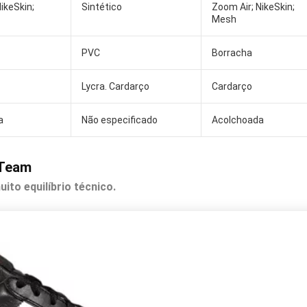
ikeSkin;
Sintético
Zoom Air; NikeSkin;
Mesh
PVC
Borracha
Lycra. Cardarço
Cardarço
a
Não especificado
Acolchoada
 Team
ito equilíbrio técnico.