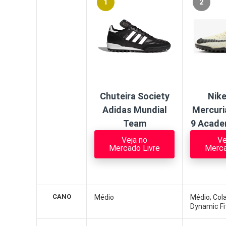
1
2
Chuteira Society
Nik
Adidas Mundial
Mercuri
Team
9 Acade
Veja no
Ve
Mercado Livre
Merca
CANO
Médio
Médio; Col
Dynamic Fi