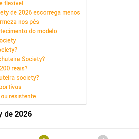
 flexível
ciety de 2026 escorrega menos
firmeza nos pés
ortecimento do modelo
ociety
ociety?
huteira Society?
 200 reais?
teira society?
portivos
 ou resistente
y de 2026