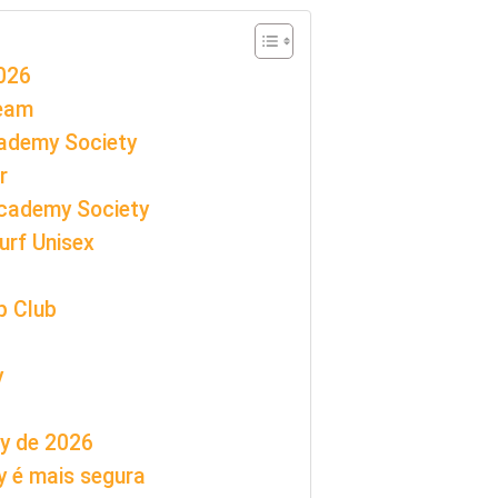
2026
Team
cademy Society
r
Academy Society
urf Unisex
p Club
y
ty de 2026
y é mais segura