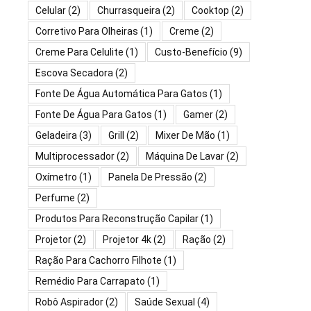
Celular
(2)
Churrasqueira
(2)
Cooktop
(2)
Corretivo Para Olheiras
(1)
Creme
(2)
Creme Para Celulite
(1)
Custo-Benefício
(9)
Escova Secadora
(2)
Fonte De Água Automática Para Gatos
(1)
Fonte De Água Para Gatos
(1)
Gamer
(2)
Geladeira
(3)
Grill
(2)
Mixer De Mão
(1)
Multiprocessador
(2)
Máquina De Lavar
(2)
Oxímetro
(1)
Panela De Pressão
(2)
Perfume
(2)
Produtos Para Reconstrução Capilar
(1)
Projetor
(2)
Projetor 4k
(2)
Ração
(2)
Ração Para Cachorro Filhote
(1)
Remédio Para Carrapato
(1)
Robô Aspirador
(2)
Saúde Sexual
(4)