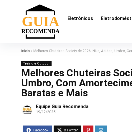
Eletrônicos
Eletrodomést
Início
»
Melhores Chuteiras Society de 2026: Nike, Adidas, Umbro, Co
Treino e Outdoor
Melhores Chuteiras Soci
Umbro, Com Amorteciment
Baratas e Mais
Equipe Guia Recomenda
19/12/2025