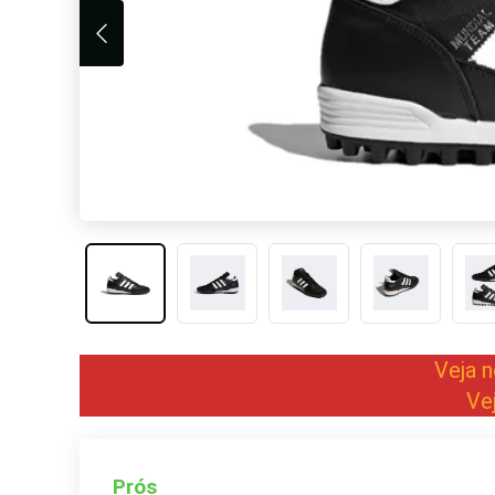
Veja 
Ve
Prós