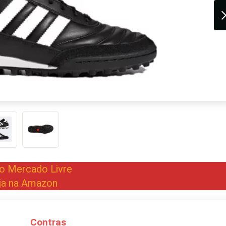
no Mercado Livre
ja na Amazon
Contras