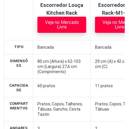
Escorredor Louça
Escorredor 6
Kitchen Rack
Rack-M1-0
Veja no Mercado
Veja no Mer
Livre
Livre
TIPO
Bancada
Bancada
DIMENSÕ
80 cm (Altura) x 62-103
29 cm (A) x 42 cm 
ES
cm (Largura) 27,6 cm
cm (C)
(Comprimento)
CAPACIDA
60 pratos
11 pratos
DE
COMPART
Pratos; Copos; Talheres;
Pratos; Copos; Tal
IMENTOS
Tábuas; Gancho; Cesta
Tábuas
Tazón
ANDARES
3
2