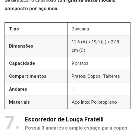
de destacar o charmoso
tom grafite deste modelo
composto por aço inox.
Tipo
Bancada
12.6 (A) x 19,9 (L) x 27.8
Dimensões
cm (C)
Capacidade
9 pratos
Compartimentos
Pratos; Copos; Talheres
Andares
1
Materiais
Aço inox; Polipropileno
7
Escorredor de Louça Fratelli
Possui 3 andares e amplo espaço para copos.