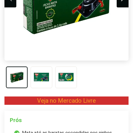
Veja no Mercado Livre
Prós
Mata até as baratas escondidas nos ninhos