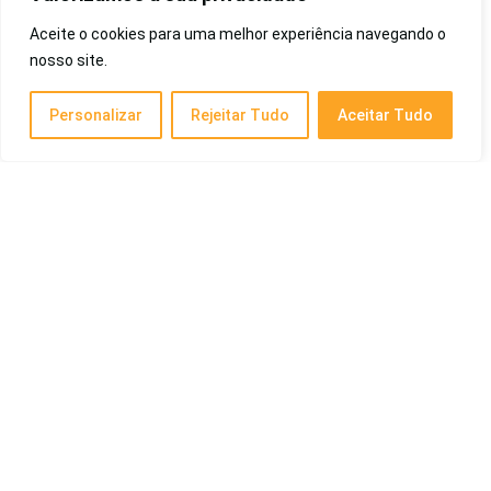
Aceite o cookies para uma melhor experiência navegando o
nosso site.
Melhor Carrinho de Bebê de 2026: Custo-
Benefício, Compacto, Para Passeio, Viagem e
mais!
Personalizar
Rejeitar Tudo
Aceitar Tudo
Criança e Bebê
Melhor Subwoofer de 2026: Para Graves,
Custo-Benefício e Mais
Eletrônicos
Melhor Lixa Elétrica Para os Pés de 2026:
Para Pés Ressecados, Rachados e Mais!
Saúde e Beleza
Posts Recentes