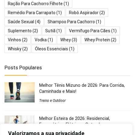
Ração Para Cachorro Filhote
(1)
Remédio Para Carrapato
(1)
Robô Aspirador
(2)
Saúde Sexual
(4)
Shampoo Para Cachorro
(1)
Suplemento
(2)
Sutiã
(1)
Vermífugo Para Cães
(1)
Vinhos
(2)
Vodka
(1)
Whey
(3)
Whey Protein
(2)
Whisky
(2)
Óleos Essenciais
(1)
Posts Populares
Melhor Tênis Mizuno de 2026: Para Corrida,
Caminhada e Mais!
Treino e Outdoor
Melhor Esteira de 2026: Residencial,
Ergométrica, Elétrica e Outras!
Valorizamos a sua privacidade
Treino e Outdoor