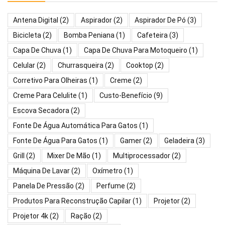
Antena Digital
(2)
Aspirador
(2)
Aspirador De Pó
(3)
Bicicleta
(2)
Bomba Peniana
(1)
Cafeteira
(3)
Capa De Chuva
(1)
Capa De Chuva Para Motoqueiro
(1)
Celular
(2)
Churrasqueira
(2)
Cooktop
(2)
Corretivo Para Olheiras
(1)
Creme
(2)
Creme Para Celulite
(1)
Custo-Benefício
(9)
Escova Secadora
(2)
Fonte De Água Automática Para Gatos
(1)
Fonte De Água Para Gatos
(1)
Gamer
(2)
Geladeira
(3)
Grill
(2)
Mixer De Mão
(1)
Multiprocessador
(2)
Máquina De Lavar
(2)
Oxímetro
(1)
Panela De Pressão
(2)
Perfume
(2)
Produtos Para Reconstrução Capilar
(1)
Projetor
(2)
Projetor 4k
(2)
Ração
(2)